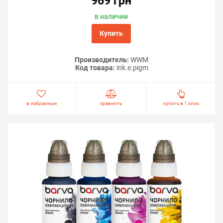
969 грн
в наличии
Купить
Производитель:
WWM
Код товара:
ink.e.pigm
в избранные
сравнить
купить в 1 клик