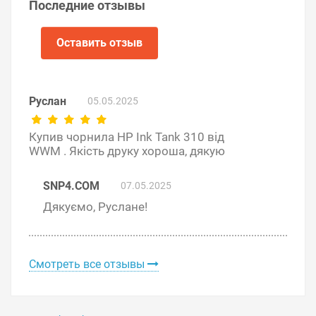
Последние отзывы
Оставить отзыв
Руслан
05.05.2025
Купив чорнила HP Ink Tank 310 від
WWM . Якість друку хороша, дякую
SNP4.COM
07.05.2025
Дякуємо, Руслане!
Решили купить чернила для HP Ink Tank 310 —
оформите заказ или напишите онлайн-консультанту.
Мы ответим на вопросы и поможем сделать печать на
принтере экономичной.
Смотреть все отзывы