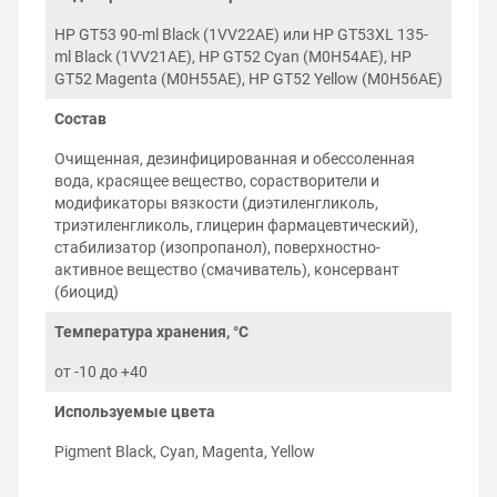
натяжение чернил соответствует
характеристикам оригинальных чернил Epson.
HP GT53 90-ml Black (1VV22AE) или HP GT53XL 135-
ml Black (1VV21AE), HP GT52 Cyan (M0H54AE), HP
Правила хранения и использования
GT52 Magenta (M0H55AE), HP GT52 Yellow (M0H56AE)
чернил
Состав
Соблюдение правил использования чернил HP Ink Tank
310 гарантирует беспроблемную работу принтера на
Очищенная, дезинфицированная и обессоленная
протяжении многих лет:
вода, красящее вещество, сорастворители и
Используйте чернила до окончания срока
модификаторы вязкости (диэтиленгликоль,
годности на упаковке.
триэтиленгликоль, глицерин фармацевтический),
Не смешивайте пигментные чернила с
стабилизатор (изопропанол), поверхностно-
водорастворимыми и наоборот. Не знаете какой
активное вещество (смачиватель), консервант
тип чернил использует принтер — подскажем.
(биоцид)
Храните чернила при комнатной температуре, в
тёмном, недоступном для детей месте.
Температура хранения, °C
Не разбавляйте чернила водой или другими
жидкостями.
от -10 до +40
Постарайтесь печатать на принтере хотя бы раз
Используемые цвета
в 2–3 дня и печатающая головка не будет
нуждаться в прочистке.
Pigment Black, Cyan, Magenta, Yellow