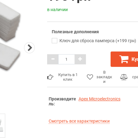
в наличии
Полезные дополнения
Ключ для сброса памперса (+199 грн)
Ку
В
Купить в 1
закладк
ср
клик
и
Производите
Apex Microelectronics
ль:
Смотреть все характеристики