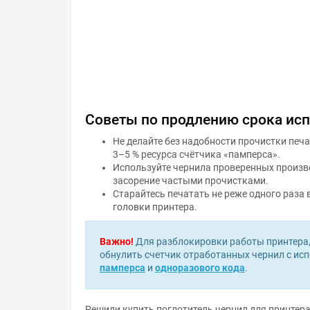
Советы по продлению срока ис
Не делайте без надобности прочистки печ
3–5 % ресурса счётчика «памперса».
Используйте чернила проверенных произво
засорение частыми прочистками.
Старайтесь печатать не реже одного раза 
головки принтера.
Важно!
Для разблокировки работы принтера,
обнулить счетчик отработанных чернил с и
памперса
и
одноразового кода
.
Решили купить поглотитель чернил для принтера 