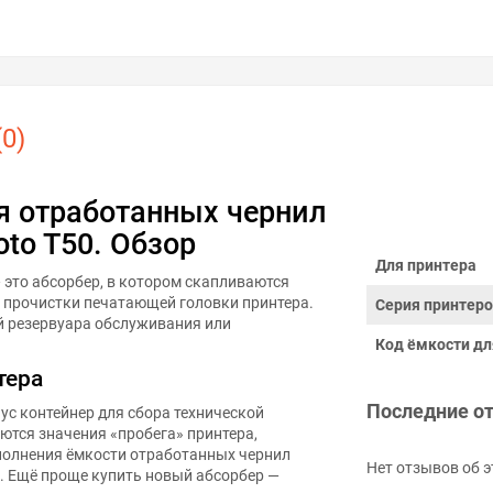
0)
я отработанных чернил
oto T50. Обзор
Для принтера
— это абсорбер, в котором скапливаются
и прочистки печатающей головки принтера.
Серия принтер
й резервуара обслуживания или
Код ёмкости дл
тера
Последние о
ус контейнер для сбора технической
ются значения «пробега» принтера,
полнения ёмкости отработанных чернил
Нет отзывов об э
 Ещё проще купить новый абсорбер —