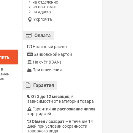
на отделение
на почтомат
по адресу
Укрпочта
Оплата
Наличный расчёт
Банковской картой
пить
На счёт (IBAN)
При получении
В
авнен
ие
Гарантия
От 3 до 12 месяцев,
в
зависимости от категории товара
Гарантия
на распознание чипов
картриджей
Обмен / возврат
– в течение 14
дней при условии сохранности
товарного вида