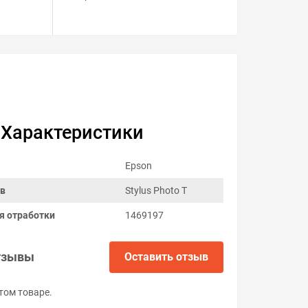
Характеристики
Epson
ов
Stylus Photo T
я отработки
1469197
тзывы
Оставить отзыв
том товаре.