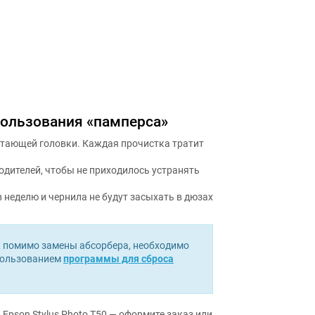
пользования «памперса»
атающей головки. Каждая прочистка тратит
дителей, чтобы не приходилось устранять
в неделю и чернила не будут засыхать в дюзах
 помимо замены абсорбера, необходимо
спользованием
программы для сброса
Epson Stylus Photo T50 — оформите заказ или