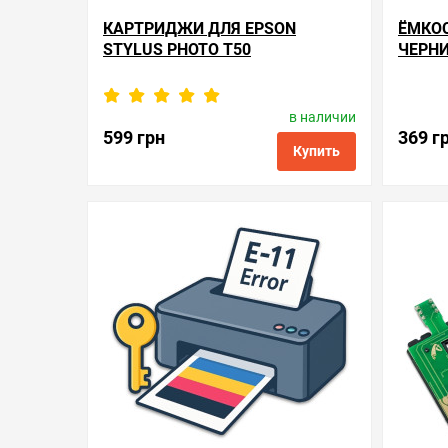
КАРТРИДЖИ ДЛЯ EPSON
ЁМКО
STYLUS PHOTO T50
ЧЕРНИ
T50
в наличии
Производитель:
SuperPrint
Произв
Код товара:
re.t0821
599 грн
369 г
Купить
в избранные
сравнить
купить в 1 клик
в избранн