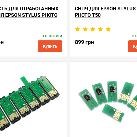
СТЬ ДЛЯ ОТРАБОТАННЫХ
СНПЧ ДЛЯ EPSON STYLUS
Л EPSON STYLUS PHOTO
PHOTO T50
в наличии
в 
одитель:
Apex Microelectronics
Производитель:
SuperPri
Код товара:
me.1469197
Код товара:
se.t0811
рн
899 грн
Купить
К
ые
сравнить
купить в 1 клик
в избранные
сравнить
куп