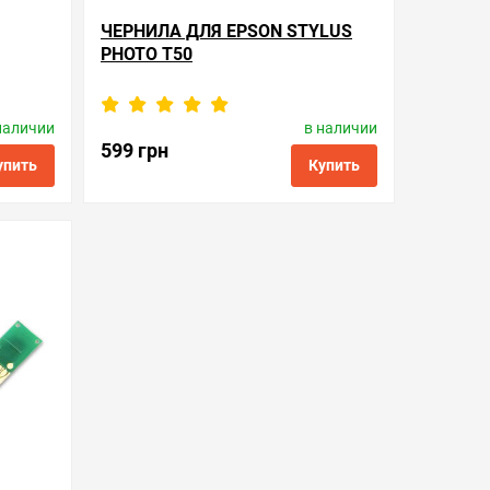
ЧЕРНИЛА ДЛЯ EPSON STYLUS
PHOTO T50
наличии
в наличии
nt
Производитель:
WWM
Код товара:
ink.e.6
599 грн
упить
Купить
ить в 1 клик
в избранные
сравнить
купить в 1 клик