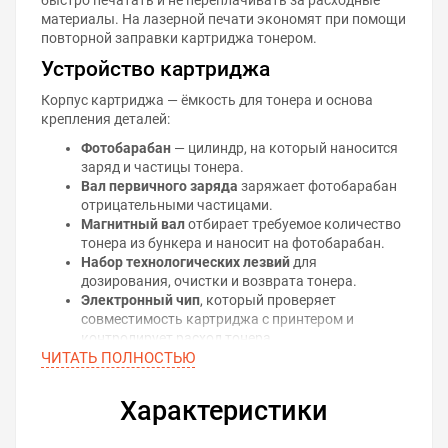
материалы. На лазерной печати экономят при помощи
повторной заправки картриджа тонером.
Устройство картриджа
Корпус картриджа — ёмкость для тонера и основа
крепления деталей:
Фотобарабан
— цилиндр, на который наносится
заряд и частицы тонера.
Вал первичного заряда
заряжает фотобарабан
отрицательными частицами.
Магнитный вал
отбирает требуемое количество
тонера из бункера и наносит на фотобарабан.
Набор технологических лезвий
для
дозирования, очистки и возврата тонера.
Электронный чип
, который проверяет
совместимость картриджа с принтером и
контролирует расход тонера.
ЧИТАТЬ ПОЛНОСТЬЮ
Принцип лазерной печати
На поверхность фотобарабана наносится
Характеристики
равномерный электрический заряд, на котором
лазером воспроизводится рисунок будущего