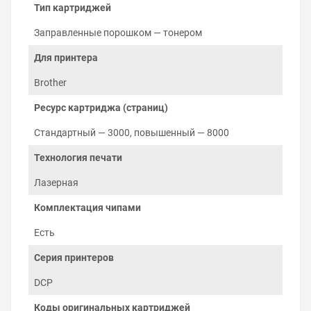
отпечатка. Из-за разницы потенциалов между
Тип картриджей
магнитным валом и фотобарабаном, тонер
притягивается к нужным местам поверхности
Заправленные порошком — тонером
фотобарабана и движется дальше, до
Для принтера
соприкосновения с бумагой. Изображение, которое
сформировалось на бумаге, удерживается
Brother
электростатическим полем и закрепляется
нагревательными валами в узле закрепления — печке.
Ресурс картриджа (страниц)
Остатки тонера с фотобарабана очищаются лезвием в
бункер отработки.
Стандартный — 3000, повышенный — 8000
Технология печати
Лазерная
Комплектация чипами
Есть
Серия принтеров
DCP
Коды оригинальных картриджей