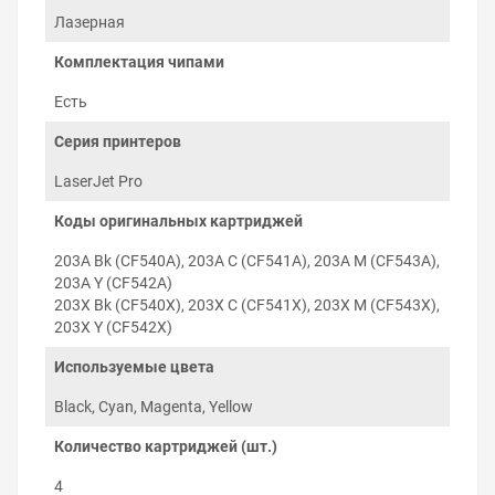
Лазерная
Комплектация чипами
Есть
Серия принтеров
LaserJet Pro
Коды оригинальных картриджей
203A Bk (CF540A), 203A C (CF541A), 203A M (CF543A),
203A Y (CF542A)
203X Bk (CF540X), 203X C (CF541X), 203X M (CF543X),
203X Y (CF542X)
Как печатать экономно
Используемые цвета
Новый картридж HP Color LaserJet Pro MFP M280nw
Black, Cyan, Magenta, Yellow
уже заправлен порошком нужного цвета, который
расходуется при печати. Через время тонер
Количество картриджей (шт.)
закончится и картридж заправляется в сервисном
4
центре или дома при помощи видео-инструкций. После