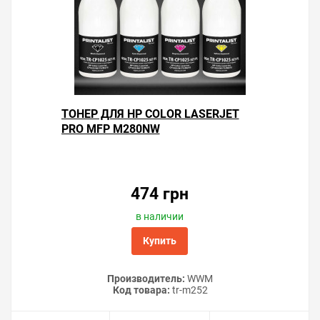
Решили купить картридж HP Color LaserJet Pro MFP
ТОНЕР ДЛЯ HP COLOR LASERJET
M280nw — оформите заказ на этой странице или
PRO MFP M280NW
напишите онлайн-консультанту. Мы ответим на
вопросы и поможем сделать печать на цветном
лазерном принтере экономичной.
474 грн
в наличии
Купить
Производитель:
WWM
Код товара:
tr-m252