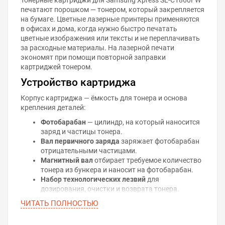
печатают порошком — тонером, который закрепляется
на бумаге. Цветные лазерные принтеры применяются
в офисах и дома, когда нужно быстро печатать
цветные изображения или тексты и не переплачивать
за расходные материалы. На лазерной печати
экономят при помощи повторной заправки
картриджей тонером.
Устройство картриджа
Корпус картриджа — ёмкость для тонера и основа
крепления деталей:
Фотобарабан
— цилиндр, на который наносится
заряд и частицы тонера.
Вал первичного заряда
заряжает фотобарабан
отрицательными частицами.
Магнитный вал
отбирает требуемое количество
тонера из бункера и наносит на фотобарабан.
Набор технологических лезвий
для
дозирования, очистки и возврата тонера.
Электронный чип
, который проверяет
ЧИТАТЬ ПОЛНОСТЬЮ
совместимость картриджа с принтером и
контролирует расход тонера.