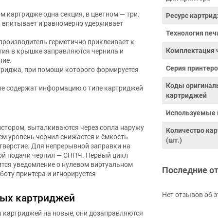
м картридже одна секция, в цветном — три.
Ресурс картрид
я впитывает и равномерно удерживает
Технология печ
производитель герметично приклеивает к
Комплектация 
стия в крышке заправляются чернила и
ние.
Серия принтер
триджа, при помощи которого формируется
Коды оригинал
е содержат информацию о типе картриджей
картриджей
Используемые 
истором, выталкиваются через сопла наружу
Количество ка
ем уровень чернил снижается и ёмкость
(шт.)
тверстие. Для непрерывной заправки на
ой подачи чернил — СНПЧ. Первый цикл
ится уведомление о нулевом виртуальном
Последние о
боту принтера и игнорируется
Нет отзывов об э
ных картриджей
ы картриджей на новые, они дозаправляются