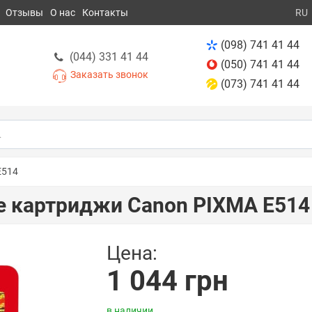
Отзывы
О нас
Контакты
RU
(098) 741 41 44
(044) 331 41 44
(050) 741 41 44
Заказать звонок
(073) 741 41 44
E514
е картриджи Canon PIXMA E514
Цена:
1 044 грн
в наличии