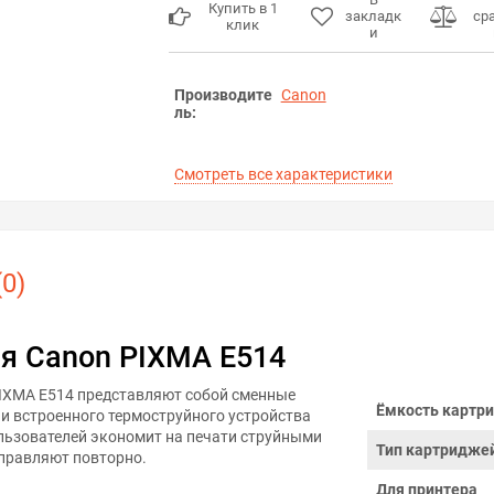
Купить в 1
закладк
ср
клик
и
Производите
Canon
ль:
Смотреть все характеристики
0)
я Canon PIXMA E514
IXMA E514 представляют собой сменные
Ёмкость картри
 и встроенного термоструйного устройства
ользователей экономит на печати струйными
Тип картридже
аправляют повторно.
Для принтера