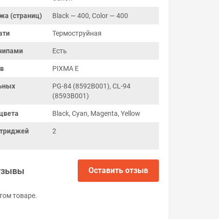
жа (страниц)
Black — 400, Color — 400
ати
Термоструйная
чипами
Есть
ов
PIXMA E
ьных
PG-84 (8592B001), CL-94
(8593B001)
цвета
Black, Cyan, Magenta, Yellow
ртриджей
2
тзывы
Оставить отзыв
том товаре.