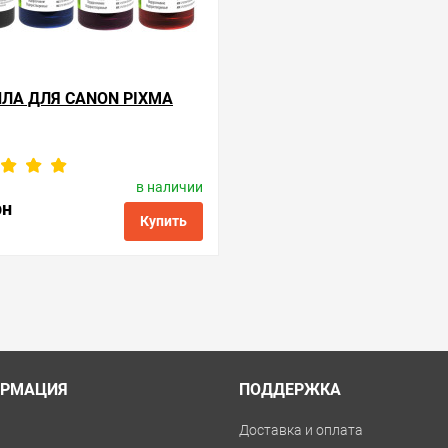
ЛА ДЛЯ CANON PIXMA
в наличии
роизводитель:
ColorWay
Код товара:
ink.c.new.4
рн
Купить
ые
сравнить
купить в 1 клик
РМАЦИЯ
ПОДДЕРЖКА
и
Доставка и оплата