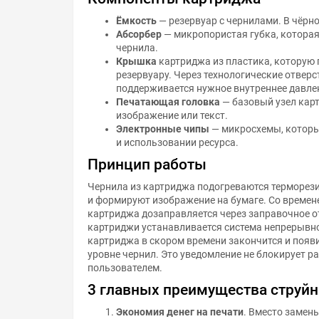
Ёмкость
— резервуар с чернилами. В чёрно
Абсорбер
— микропористая губка, котора
чернила.
Крышка
картриджа из пластика, которую 
резервуару. Через технологические отвер
поддерживается нужное внутреннее давле
Печатающая головка
— базовый узел кар
изображение или текст.
Электронные чипы
— микросхемы, которы
и использовании ресурса.
Принцип работы
Чернила из картриджа подогреваются терморез
и формируют изображение на бумаге. Со времен
картриджа дозаправляется через заправочное о
картриджи устанавливается система непрерывн
картриджа в скором времени закончится и появ
уровне чернил. Это уведомление не блокирует ра
пользователем.
3 главных преимущества струй
Экономия денег на печати
. Вместо замен