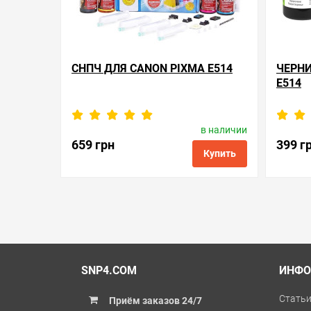
СНПЧ ДЛЯ CANON PIXMA E514
ЧЕРНИ
E514
в наличии
Производитель:
WWM
П
Код товара:
sc.0124
659 грн
399 г
Купить
в избранные
сравнить
купить в 1 клик
в избранн
SNP4.COM
ИНФО
Стать
Приём заказов 24/7