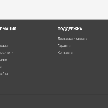
ые
сравнить
купить в 1 клик
РМАЦИЯ
ПОДДЕРЖКА
и
Доставка и оплата
укции
Гарантия
водители
Контакты
зине
ы
сайта