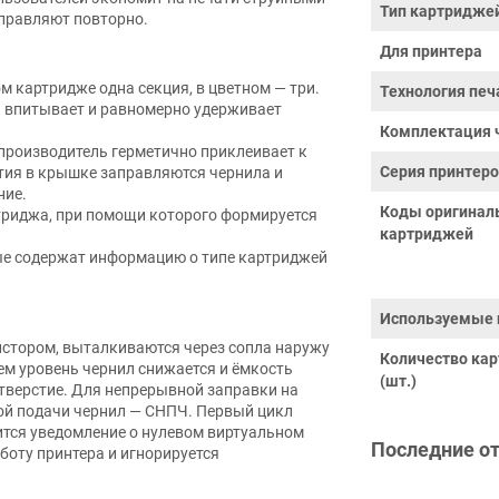
Тип картридже
аправляют повторно.
Для принтера
м картридже одна секция, в цветном — три.
Технология печ
я впитывает и равномерно удерживает
Комплектация 
производитель герметично приклеивает к
Серия принтер
стия в крышке заправляются чернила и
ние.
Коды оригинал
триджа, при помощи которого формируется
картриджей
е содержат информацию о типе картриджей
Используемые 
истором, выталкиваются через сопла наружу
Количество ка
ем уровень чернил снижается и ёмкость
(шт.)
тверстие. Для непрерывной заправки на
ой подачи чернил — СНПЧ. Первый цикл
ится уведомление о нулевом виртуальном
Последние о
боту принтера и игнорируется