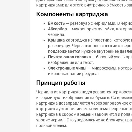
картриджами: для этого внутреннюю ёмкость з
Компоненты картриджа
Ёмкость
— резервуар с чернилами. В чёрно
Абсорбер
— микропористая губка, котора
чернила.
Крышка
картриджа из пластика, которую 
резервуару. Через технологические отвер
поддерживается нужное внутреннее давле
Печатающая головка
— базовый узел кар
изображение или текст.
Электронные чипы
— микросхемы, которы
и использовании ресурса.
Принцип работы
Чернила из картриджа подогреваются терморез
и формируют изображение на бумаге. Со времен
картриджа дозаправляется через заправочное о
картриджи устанавливается система непрерывн
картриджа в скором времени закончится и появ
уровне чернил. Это уведомление не блокирует ра
пользователем.