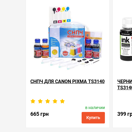
СНПЧ ДЛЯ CANON PIXMA TS3140
ЧЕРНИ
TS314
в наличии
Производитель:
WWM
П
Код товара:
sc.0126
665 грн
399 г
Купить