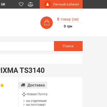
UK
Личный кабинет
0
товар (ов)
0 грн
Поиск
PIXMA TS3140
Доставка
в
Новая Почта:
на отделение
на почтомат