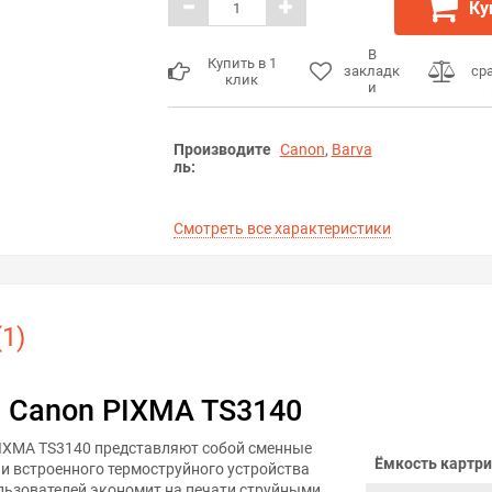
Ку
В
Купить в 1
закладк
ср
клик
и
Производите
Canon
,
Barva
ль:
Смотреть все характеристики
1)
 Canon PIXMA TS3140
IXMA TS3140 представляют собой сменные
Ёмкость картри
 и встроенного термоструйного устройства
ользователей экономит на печати струйными