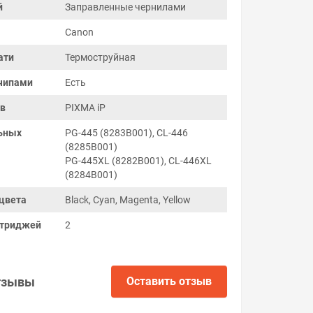
й
Заправленные чернилами
Canon
ати
Термоструйная
чипами
Есть
ов
PIXMA iP
ьных
PG-445 (8283B001), CL-446
(8285B001)
PG-445XL (8282B001), CL-446XL
(8284B001)
цвета
Black, Cyan, Magenta, Yellow
ртриджей
2
тзывы
Оставить отзыв