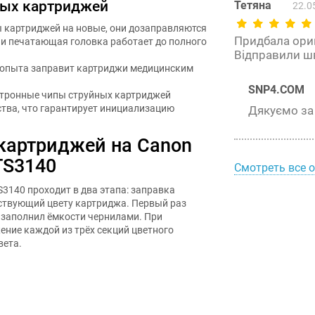
ных картриджей
Тетяна
22.0
ы картриджей на новые, они дозаправляются
Придбала ориг
 печатающая головка работает до полного
Відправили ш
з опыта заправит картриджи медицинским
SNP4.COM
ктронные чипы струйных картриджей
тва, что гарантирует инициализацию
Дякуємо за 
 картриджей на Canon
TS3140
Смотреть все 
3140 проходит в два этапа: заправка
тствующий цвету картриджа. Первый раз
 заполнил ёмкости чернилами. При
ние каждой из трёх секций цветного
вета.