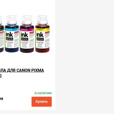
ЛА ДЛЯ CANON PIXMA
0
в наличии
роизводитель:
ColorWay
Код товара:
ink.c.new.4
рн
Купить