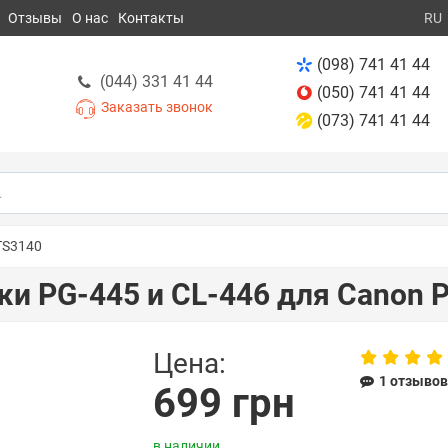
Отзывы
О нас
Контакты
RU
(098) 741 41 44
(044) 331 41 44
(050) 741 41 44
Заказать звонок
(073) 741 41 44
TS3140
и PG-445 и CL-446 для Canon 
Цена:
1 отзыво
699 грн
в наличии