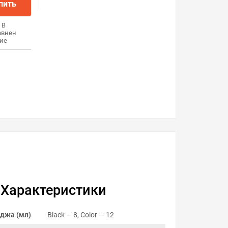
пить
В
авнен
ие
Характеристики
джа (мл)
Black — 8, Color — 12