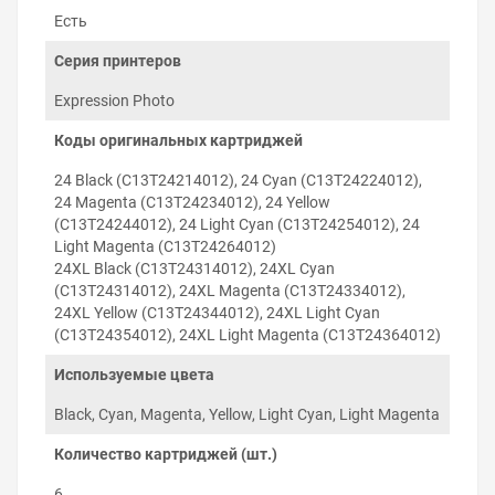
уровень чернил, который можно вовремя
Есть
пополнять.
Полная совместимость с принтером
. Код чипов
Серия принтеров
перезаправляемых картриджей соответствует
номерам оригинальных картриджей и серии
Expression Photo
печатающего устройства, что гарантирует
инициализацию чипа микропрограммой
Коды оригинальных картриджей
принтера и обнуление уровня чернил при
необходимости.
24 Black (C13T24214012), 24 Cyan (C13T24224012),
24 Magenta (C13T24234012), 24 Yellow
Заправка и установка
(C13T24244012), 24 Light Cyan (C13T24254012), 24
картриджей на Epson
Light Magenta (C13T24264012)
Expression Photo XP-65
24XL Black (C13T24314012), 24XL Cyan
(C13T24314012), 24XL Magenta (C13T24334012),
24XL Yellow (C13T24344012), 24XL Light Cyan
Установка перезаправляемых картриджей Epson
Expression Photo XP-65 проходит в два этапа: заправка
(C13T24354012), 24XL Light Magenta (C13T24364012)
чернилами и установка в слот принтера,
Используемые цвета
соответствующий цвету картриджа.
Black, Cyan, Magenta, Yellow, Light Cyan, Light Magenta
Количество картриджей (шт.)
6