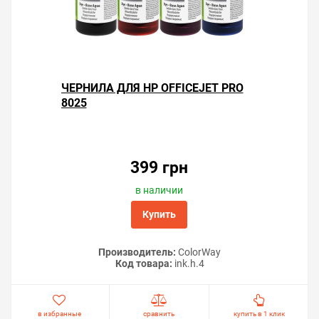
Заправка и установка
картриджей на HP OfficeJet
Pro 8025
Установка перезаправляемых картриджей HP OfficeJet
ЧЕРНИЛА ДЛЯ HP OFFICEJET PRO
Pro 8025 проходит в два этапа: заправка чернилами и
8025
установка в слот принтера, соответствующий цвету
картриджа.
399 грн
в наличии
Купить
Производитель:
ColorWay
Код товара:
ink.h.4
в избранные
сравнить
купить в 1 клик