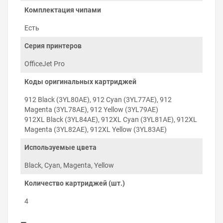
пополнять.
Комплектация чипами
Полная совместимость с принтером
. Код чипов
перезаправляемых картриджей соответствует
Есть
номерам оригинальных картриджей и серии
печатающего устройства, что гарантирует
Серия принтеров
инициализацию чипа микропрограммой
OfficeJet Pro
принтера.
Коды оригинальных картриджей
О прошивке принтера и
распознавании чипов
912 Black (3YL80AE), 912 Cyan (3YL77AE), 912
Magenta (3YL78AE), 912 Yellow (3YL79AE)
⚠️ Внимание:
данные картриджи не совместимы
912XL Black (3YL84AE), 912XL Cyan (3YL81AE), 912XL
с принтерами
HP+
. Принтеры с активированной
Magenta (3YL82AE), 912XL Yellow (3YL83AE)
функцией
HP+
принимают только оригинальные
(OEM) картриджи HP и блокируют
Используемые цвета
использование совместимых сторонних
расходных материалов. Обычно модели
HP+
Black, Cyan, Magenta, Yellow
оканчиваются на букву «e». Перед покупкой
убедитесь, что функция
HP+
в вашем устройстве
Количество картриджей (шт.)
не активирована и не подключайте принтер к
4
интернету.
Новые принтеры HP защищают оригинальные
картриджи: при установке перезаправляемых