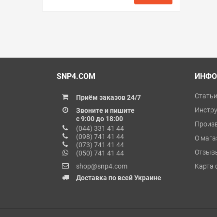
в избранные
сравнить
купить в 1 клик
SNP4.COM
ИНФО
Стать
Приём заказов 24/7
Инстр
Звоните и пишите
с 9:00 до 18:00
Произ
(044) 331 41 44
(098) 741 41 44
О мага
(073) 741 41 44
Отзыв
(050) 741 41 44
shop@snp4.com
Карта 
Доставка по всей Украине