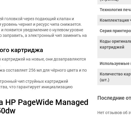
Технология печ
й головкой через подающий клапан и
Комплектация 
уровень чернил и ресурс чипа снижается.
 и появится уведомление о нулевом уровне
Серия принтер
о заправить, а электронный чип заменить на
Коды оригинал
картриджей
ного картриджа
ы картриджей на новые, они дозаправляются
Используемые 
.
а составляет 256 мл для чёрного цвета и по
Количество ка
(шт.)
ктронный чип струйных картриджей
тва, что гарантирует инициализацию
Последние о
а HP PageWide Managed
50dw
Нет отзывов об э