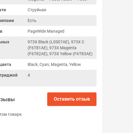
ати
Струйная
чипами
Есть
ов
PageWide Managed
ьных
973X Black (L0S07AE), 973X C
(F6T81AE), 973X Magenta
(F6T82AE), 973X Yellow (F6T83AE)
цвета
Black, Cyan, Magenta, Yellow
ртриджей
4
тзывы
Оставить отзыв
том товаре.