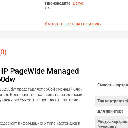
Производите
Barva
ль:
Смотреть все характеристики
0)
HP PageWide Managed
50dw
Ёмкость картри
55250dw представляет собой сменный блок
ернил. Большинство пользователей экономит
нутреннюю ёмкость заправляют повторно.
Тип картридже
Для принтера
Ресурс картри
содержит информацию о типе картриджа и
(страниц)