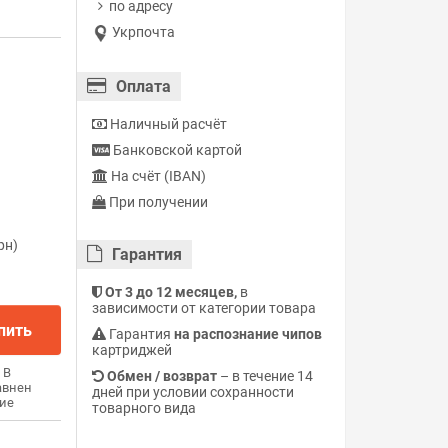
по адресу
Укрпочта
Оплата
Наличный расчёт
Банковской картой
На счёт (IBAN)
При получении
рн)
Гарантия
От 3 до 12 месяцев,
в
зависимости от категории товара
пить
Гарантия
на распознание чипов
картриджей
В
Обмен / возврат
– в течение 14
авнен
дней при условии сохранности
ие
товарного вида