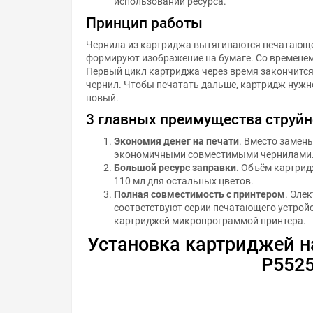
использовании ресурса.
Принцип работы
Чернила из картриджа вытягиваются печатающе
формируют изображение на бумаге. Со временем 
Первый цикл картриджа через время закончится
чернил. Чтобы печатать дальше, картридж нужн
новый.
3 главных преимущества струй
Экономия денег на печати
. Вместо замен
экономичными совместимыми чернилами
Большой ресурс заправки.
Объём картридж
110 мл для остальных цветов.
Полная совместимость с принтером
. Эле
соответствуют серии печатающего устройс
картриджей микропрограммой принтера.
Установка картриджей н
P552