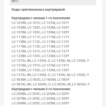
MFC
Коды оригинальных картриджей
Для обнуления чипа картриджа Brother MFC-J4725N
сделайте следующее:
Картриджи с чипами 1-го поколения:
LC-101Bk, LC-101C, LC-101M, LC-101Y
Извлеките картридж из принтера.
LC-103Bk, LC-103C, LC-103M, LC-103Y
Проверьте уровень чернил в картридже и
LC-107Bk, LC-105C, LC-105M, LC-105Y
дозаправьте при необходимости.
LC-111Bk, LC-111C, LC-111M, LC-111Y
Плотно состыкуйте контакты программатора с
LC-113Bk, LC-113C, LC-113M, LC-113Y
контактами чипа картриджа. Об установлении
LC-117Bk, LC-115C, LC-115M, LC-115Y
контакта просигнализирует красный диод.
Удерживайте контакт программатора и чипа до
LC-121Bk, LC-121C, LC-121M, LC-121Y
смены индикации с красной на зелёную. В
LC-123Bk, LC-123C, LC-123M, LC-123Y
среднем это занимает 5 секунд.
LC-127XL-Bk, LC-125XL-C, LC-125XL-M, LC-125XL-Y
LC-131Bk, LC-131C, LC-131M, LC-131Y
Особенности использования
LC-133Bk, LC-133C, LC-133M, LC-133Y
Программатор используется для обнуления чипов
LC-137XL-Bk, LC-135XL-C, LC-135XL-M, LC-135XL-Y
оригинальных картриджей. Обнуление чипа
LC-563BK, LC-563C, LC-563M, LC-563Y
рекомендуется делать тогда, когда виртуальный
LC-567XL-BK, LC-565XL-C, LC-565XL-M, LC-565XL-Y
уровень чернил не ниже 15 %. Иногда может не
Картриджи с чипами 2-го поколения:
изменяться индикация диода с красного на зелёный
LC-203Bk, LC-203C, LC-203M, LC-203Y
цвет. В этом случае проверьте точность попадания
LC-207Bk, LC-205C, LC-205M, LC-205Y
контактов программатора и чистоту контактных
LC-209Bk, LC-205C, LC-205M, LC-205Y
элементов чипа картриджа.