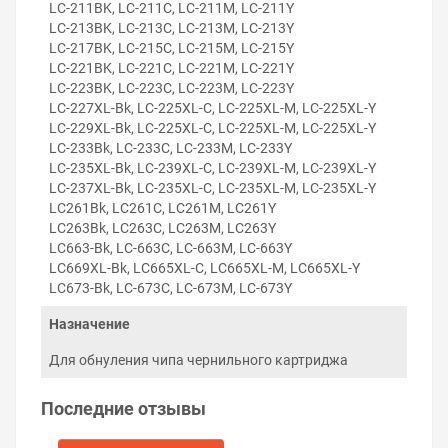
LC-211BK, LC-211C, LC-211M, LC-211Y
LC-213BK, LC-213C, LC-213M, LC-213Y
LC-217BK, LC-215C, LC-215M, LC-215Y
Внимание!
Для питания программатора
LC-221BK, LC-221C, LC-221M, LC-221Y
используют USB-шнур, которым принтер
LC-223BK, LC-223C, LC-223M, LC-223Y
соединяется с компьютером. Шнур питания не
входит в комплектацию программатора.
LC-227XL-Bk, LC-225XL-C, LC-225XL-M, LC-225XL-Y
LC-229XL-Bk, LC-225XL-C, LC-225XL-M, LC-225XL-Y
LC-233Bk, LC-233C, LC-233M, LC-233Y
Решили купить программатор чипов картриджей для
LC-235XL-Bk, LC-239XL-C, LC-239XL-M, LC-239XL-Y
Brother MFC-J4725N — оформите заказ или напишите
LC-237XL-Bk, LC-235XL-C, LC-235XL-M, LC-235XL-Y
онлайн-консультанту. Мы ответим на вопросы и
LC261Bk, LC261C, LC261M, LC261Y
поможем сделать печать на принтере экономичной.
LC263Bk, LC263C, LC263M, LC263Y
LC663-Bk, LC-663C, LC-663M, LC-663Y
LC669XL-Bk, LC665XL-C, LC665XL-M, LC665XL-Y
LC673-Bk, LC-673C, LC-673M, LC-673Y
Назначение
Для обнуления чипа чернильного картриджа
Последние отзывы