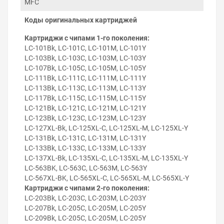
MFC
Коды оригинальных картриджей
Для обнуления чипа картриджа Brother MFC-J5620DW
сделайте следующее:
Картриджи с чипами 1-го поколения:
LC-101Bk, LC-101C, LC-101M, LC-101Y
Извлеките картридж из принтера.
LC-103Bk, LC-103C, LC-103M, LC-103Y
Проверьте уровень чернил в картридже и
LC-107Bk, LC-105C, LC-105M, LC-105Y
дозаправьте при необходимости.
LC-111Bk, LC-111C, LC-111M, LC-111Y
Плотно состыкуйте контакты программатора с
LC-113Bk, LC-113C, LC-113M, LC-113Y
контактами чипа картриджа. Об установлении
LC-117Bk, LC-115C, LC-115M, LC-115Y
контакта просигнализирует красный диод.
Удерживайте контакт программатора и чипа до
LC-121Bk, LC-121C, LC-121M, LC-121Y
смены индикации с красной на зелёную. В
LC-123Bk, LC-123C, LC-123M, LC-123Y
среднем это занимает 5 секунд.
LC-127XL-Bk, LC-125XL-C, LC-125XL-M, LC-125XL-Y
LC-131Bk, LC-131C, LC-131M, LC-131Y
Особенности использования
LC-133Bk, LC-133C, LC-133M, LC-133Y
Программатор используется для обнуления чипов
LC-137XL-Bk, LC-135XL-C, LC-135XL-M, LC-135XL-Y
оригинальных картриджей. Обнуление чипа
LC-563BK, LC-563C, LC-563M, LC-563Y
рекомендуется делать тогда, когда виртуальный
LC-567XL-BK, LC-565XL-C, LC-565XL-M, LC-565XL-Y
уровень чернил не ниже 15 %. Иногда может не
Картриджи с чипами 2-го поколения:
изменяться индикация диода с красного на зелёный
LC-203Bk, LC-203C, LC-203M, LC-203Y
цвет. В этом случае проверьте точность попадания
LC-207Bk, LC-205C, LC-205M, LC-205Y
контактов программатора и чистоту контактных
LC-209Bk, LC-205C, LC-205M, LC-205Y
элементов чипа картриджа.