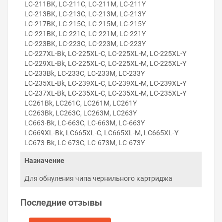
LC-211BK, LC-211C, LC-211M, LC-211Y
LC-213BK, LC-213C, LC-213M, LC-213Y
LC-217BK, LC-215C, LC-215M, LC-215Y
Внимание!
Для питания программатора
LC-221BK, LC-221C, LC-221M, LC-221Y
используют USB-шнур, которым принтер
LC-223BK, LC-223C, LC-223M, LC-223Y
соединяется с компьютером. Шнур питания не
входит в комплектацию программатора.
LC-227XL-Bk, LC-225XL-C, LC-225XL-M, LC-225XL-Y
LC-229XL-Bk, LC-225XL-C, LC-225XL-M, LC-225XL-Y
LC-233Bk, LC-233C, LC-233M, LC-233Y
Решили купить программатор чипов картриджей для
LC-235XL-Bk, LC-239XL-C, LC-239XL-M, LC-239XL-Y
Brother MFC-J5620DW — оформите заказ или напишите
LC-237XL-Bk, LC-235XL-C, LC-235XL-M, LC-235XL-Y
онлайн-консультанту. Мы ответим на вопросы и
LC261Bk, LC261C, LC261M, LC261Y
поможем сделать печать на принтере экономичной.
LC263Bk, LC263C, LC263M, LC263Y
LC663-Bk, LC-663C, LC-663M, LC-663Y
LC669XL-Bk, LC665XL-C, LC665XL-M, LC665XL-Y
LC673-Bk, LC-673C, LC-673M, LC-673Y
Назначение
Для обнуления чипа чернильного картриджа
Последние отзывы