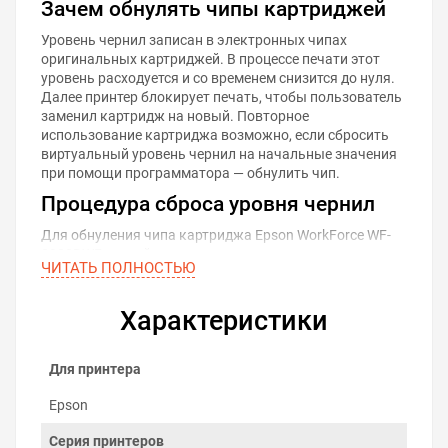
Зачем обнулять чипы картриджей
Уровень чернил записан в электронных чипах
оригинальных картриджей. В процессе печати этот
уровень расходуется и со временем снизится до нуля.
Далее принтер блокирует печать, чтобы пользователь
заменил картридж на новый. Повторное
использование картриджа возможно, если сбросить
виртуальный уровень чернил на начальные значения
при помощи программатора — обнулить чип.
Процедура сброса уровня чернил
Для обнуления чипа картриджа Epson WorkForce WF-
2930DWF сделайте следующее:
ЧИТАТЬ ПОЛНОСТЬЮ
Извлеките картридж из принтера.
Проверьте уровень чернил в картридже и
Характеристики
дозаправьте при необходимости.
Плотно состыкуйте контакты программатора с
контактами чипа картриджа. Об установлении
Для принтера
контакта просигнализирует красный диод.
Удерживайте контакт программатора и чипа до
Epson
смены индикации с красной на зелёную. В
среднем это занимает 5 секунд.
Серия принтеров