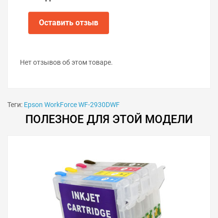
Оставить отзыв
Нет отзывов об этом товаре.
Теги:
Epson WorkForce WF-2930DWF
Решили купить программатор чипов картриджей для
Epson WorkForce WF-2930DWF — оформите заказ или
ПОЛЕЗНОЕ ДЛЯ ЭТОЙ МОДЕЛИ
напишите онлайн-консультанту. Мы ответим на
вопросы и поможем сделать печать на принтере
экономичной.