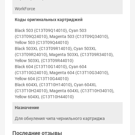
Особенности использования
WorkForce
Программатор используется для обнуления чипов
Коды оригинальных картриджей
оригинальных картриджей. Обнуление чипа
рекомендуется делать тогда, когда виртуальный
Black 503 (C13T09Q14010), Cyan 503
уровень чернил не ниже 15 %. Иногда может не
(C13T09Q24010), Magenta 503 (C13T09Q34010),
изменяться индикация диода с красного на зелёный
Yellow 503 (C13T09Q44010)
цвет. В этом случае проверьте точность попадания
Black 503XL (C13T09R14010), Cyan 503XL
контактов программатора и чистоту контактных
(C13T09R24010), Magenta 503XL (C13T09R34010),
элементов чипа картриджа.
Yellow 503XL (C13T09R44010)
Black 604 (C13T10G14010), Cyan 604
Внимание!
Для питания программатора
(C13T10G24010), Magenta 604 (C13T10G34010),
используют USB-шнур, которым принтер
Yellow 604 (C13T10G44010)
соединяется с компьютером. Шнур питания не
Black 604XL (C13T10H14010), Cyan 604XL
входит в комплектацию программатора.
(C13T10H24010), Magenta 604XL (C13T10H34010),
Yellow 604XL (C13T10H44010)
Назначение
Для обнуления чипа чернильного картриджа
Последние отзывы