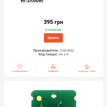
WF-2930DWF
395 грн
в наличии
Купить
Производитель:
ColorWay
Код товара:
ink.e.4
в избранные
сравнить
купить в 1 клик