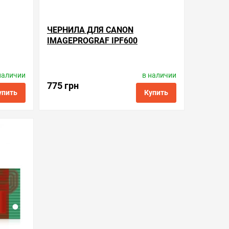
ЧЕРНИЛА ДЛЯ CANON
IMAGEPROGRAF IPF600
наличии
в наличии
ctronics
Производитель:
WWM
Код товара:
ink.c.pfi-102.5
775 грн
упить
Купить
ить в 1 клик
в избранные
сравнить
купить в 1 клик