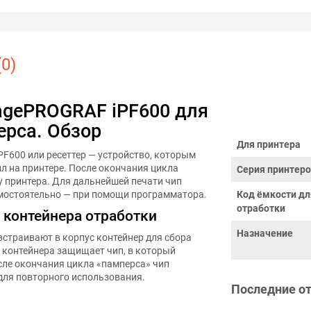
0)
agePROGRAF iPF600 для
ерса. Обзор
Для принтера
F600 или ресеттер — устройство, которым
л на принтере. После окончания цикла
Серия принтер
у принтера. Для дальнейшей печати чип
амостоятельно — при помощи программатора.
Код ёмкости дл
отработки
 контейнера отработки
Назначение
встраивают в корпус контейнер для сбора
я контейнера защищает чип, в который
сле окончания цикла «памперса» чип
для повторного использования.
Последние о