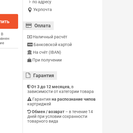
по адресу
Укрпочта
пить
Оплата
В
Наличный расчёт
авнен
ие
Банковской картой
На счёт (IBAN)
При получении
Гарантия
От 3 до 12 месяцев,
в
зависимости от категории товара
Гарантия
на распознание чипов
картриджей
Обмен / возврат
– в течение 14
дней при условии сохранности
товарного вида