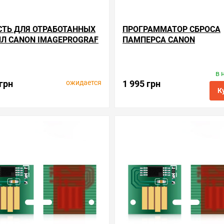
СТЬ ДЛЯ ОТРАБОТАННЫХ
ПРОГРАММАТОР СБРОСА
Л CANON IMAGEPROGRAF
ПАМПЕРСА CANON
00
IMAGEPROGRAF IPF6000
в 
Производитель:
Canon
Производитель:
Apex Microele
Код товара:
mc.mc-16
Код товара:
rsс.mc-16
ожидается
 грн
1 995 грн
К
ые
сравнить
уведомить
в избранные
сравнить
куп