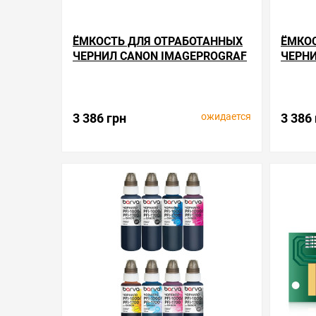
ЁМКОСТЬ ДЛЯ ОТРАБОТАННЫХ
ЁМКО
ЧЕРНИЛ CANON IMAGEPROGRAF
ЧЕРНИ
IPF600
IPF60
Производитель:
Canon
Код товара:
mc.mc-16
ожидается
3 386 грн
3 386
в избранные
сравнить
уведомить
в избранн