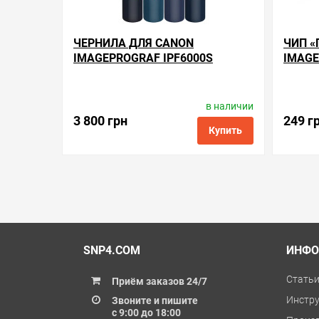
ЧЕРНИЛА ДЛЯ CANON
ЧИП «
IMAGEPROGRAF IPF6000S
IMAGE
в наличии
Производитель:
Barva
Произв
Код товара:
ink.c.1700.8
3 800 грн
249 г
Купить
в избранные
сравнить
купить в 1 клик
в избранн
SNP4.COM
ИНФО
Стать
Приём заказов 24/7
Инстр
Звоните и пишите
с 9:00 до 18:00
Произ