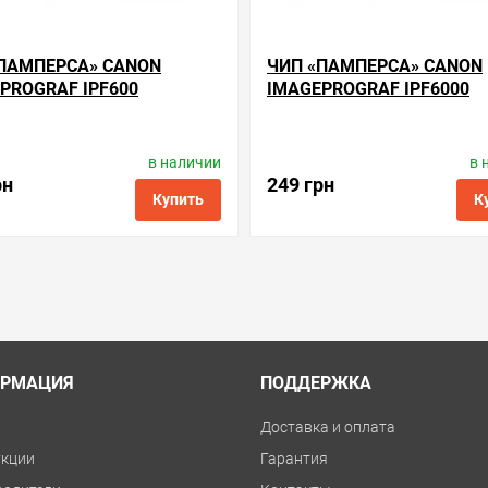
ПАМПЕРСА» CANON
ЧИП «ПАМПЕРСА» CANON
PROGRAF IPF600
IMAGEPROGRAF IPF6000
в наличии
в 
одитель:
Apex Microelectronics
Производитель:
Apex Microele
Код товара:
cc.mc-16
Код товара:
cc.mc-16
рн
249 грн
Купить
К
ые
сравнить
купить в 1 клик
в избранные
сравнить
куп
РМАЦИЯ
ПОДДЕРЖКА
и
Доставка и оплата
укции
Гарантия
водители
Контакты