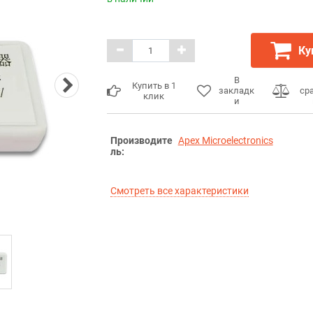
Ку
В
Купить в 1
закладк
ср
клик
и
Производите
Apex Microelectronics
ль:
Смотреть все характеристики