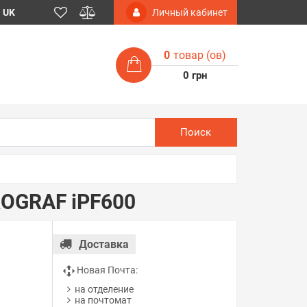
UK
Личный кабинет
0
товар (ов)
0 грн
Поиск
ROGRAF iPF600
Доставка
Новая Почта:
на отделение
на почтомат