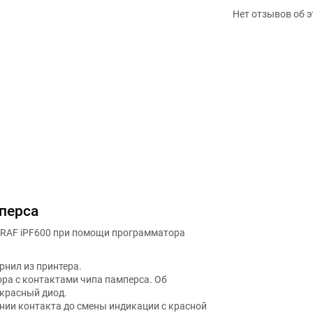
Нет отзывов об э
перса
GRAF iPF600 при помощи программатора
рнил из принтера.
ра с контактами чипа памперса. Об
 красный диод.
нии контакта до смены индикации с красной