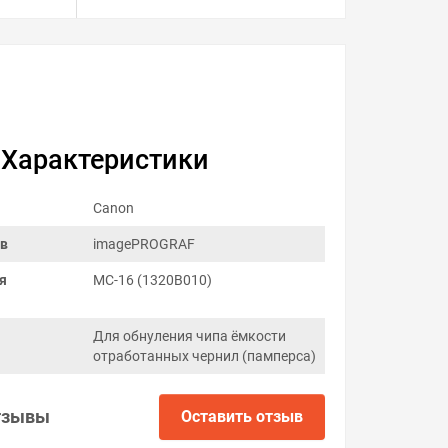
Характеристики
Canon
ов
imagePROGRAF
я
MC-16 (1320B010)
Для обнуления чипа ёмкости
отработанных чернил (памперса)
тзывы
Оставить отзыв