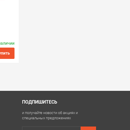
наличии
ctronics
упить
ить в 1 клик
ПОДПИШИТЕСЬ
и получайте новости об акциях и
специальных предложениях