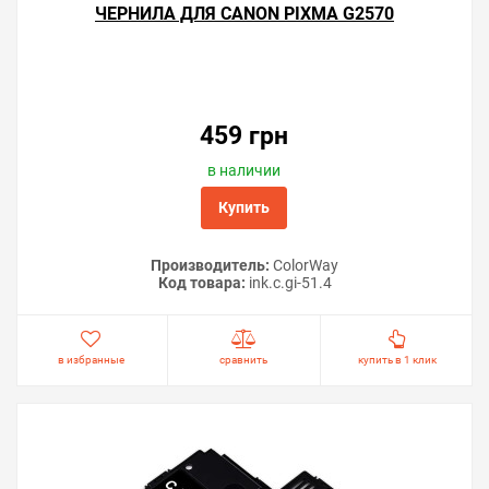
ЧЕРНИЛА ДЛЯ CANON PIXMA G2570
Решили купить чип «памперса» Canon PIXMA G2570 —
оформите заказ или напишите онлайн-консультанту.
Мы ответим на вопросы и поможем сделать печать на
принтере экономичной.
459 грн
в наличии
Купить
Производитель:
ColorWay
Код товара:
ink.c.gi-51.4
в избранные
сравнить
купить в 1 клик