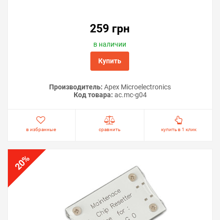
259 грн
в наличии
Купить
Производитель:
Apex Microelectronics
Код товара:
ac.mc-g04
в избранные
сравнить
купить в 1 клик
%
20