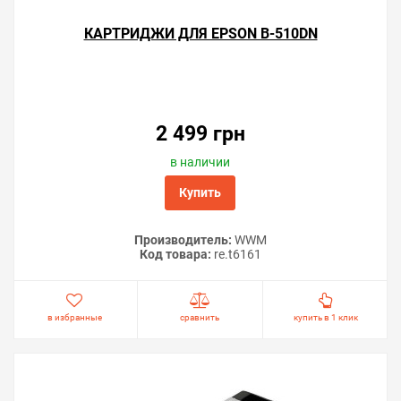
Решили купить чип «памперса» Epson B-510DN —
КАРТРИДЖИ ДЛЯ EPSON B-510DN
оформите заказ или напишите онлайн-консультанту.
Мы ответим на вопросы и поможем сделать печать на
принтере экономичной.
2 499 грн
в наличии
Купить
Производитель:
WWM
Код товара:
re.t6161
в избранные
сравнить
купить в 1 клик