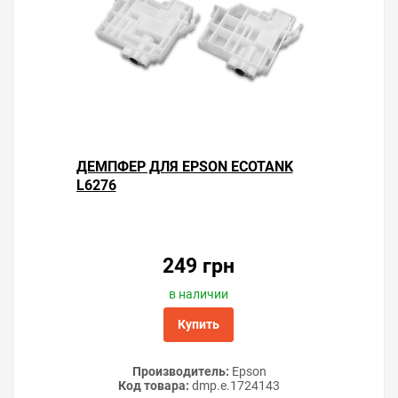
ДЕМПФЕР ДЛЯ EPSON ECOTANK
L6276
Решили купить чип «памперса» Epson EcoTank L6276 —
оформите заказ или напишите онлайн-консультанту.
Мы ответим на вопросы и поможем сделать печать на
принтере экономичной.
249 грн
в наличии
Купить
Производитель:
Epson
Код товара:
dmp.e.1724143