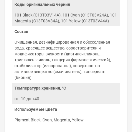
Химический состав, вязкость, поверхностное
Коды оригинальных чернил
натяжение чернил соответствует
характеристикам оригинальных чернил Epson.
101 Black (C13T03V14A), 101 Cyan (C13T03V24A), 101
Magenta (C13T03V34A), 101 Yellow (C13T03V44A)
Правила хранения и использования
чернил
Состав
Соблюдение правил использования чернил Epson
Очищенная, дезинфицированная и обессоленная
EcoTank L6276 гарантирует беспроблемную работу
вода, красящее вещество, сорастворители и
принтера на протяжении многих лет:
модификаторы вязкости (диэтиленгликоль,
Используйте чернила до окончания срока
триэтиленгликоль, глицерин фармацевтический),
годности на упаковке.
стабилизатор (изопропанол), поверхностно-
Не смешивайте пигментные чернила с
активное вещество (смачиватель), консервант
водорастворимыми и наоборот. Не знаете какой
(биоцид)
тип чернил использует принтер — подскажем.
Храните чернила при комнатной температуре, в
Температура хранения, °C
тёмном, недоступном для детей месте.
от -10 до +40
Не разбавляйте чернила водой или другими
жидкостями.
Используемые цвета
Постарайтесь печатать на принтере хотя бы раз
в 2–3 дня и печатающая головка не будет
Pigment Black, Cyan, Magenta, Yellow
нуждаться в прочистке.