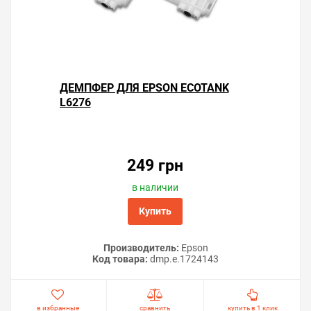
ДЕМПФЕР ДЛЯ EPSON ECOTANK
L6276
Решили купить чернила для Epson EcoTank L6276 —
оформите заказ или напишите онлайн-консультанту.
Мы ответим на вопросы и поможем сделать печать на
249 грн
принтере экономичной.
в наличии
Купить
Производитель:
Epson
Код товара:
dmp.e.1724143
в избранные
сравнить
купить в 1 клик