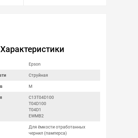
Характеристики
Epson
ати
Струйная
ов
M
я
C13T04D100
T04D100
T04D1
EWMB2
Для ёмкости отработанных
чернил (памперса)