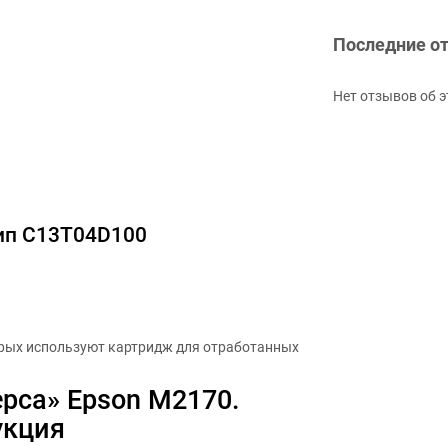
Последние о
Нет отзывов об э
чип C13T04D100
орых используют картридж для отработанных
рса» Epson M2170.
укция