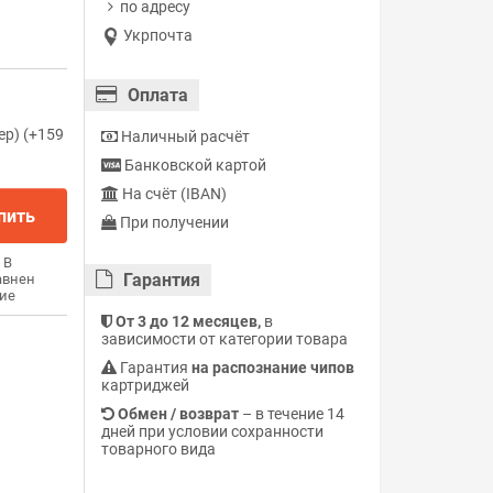
по адресу
Укрпочта
Оплата
ер) (+159
Наличный расчёт
Банковской картой
На счёт (IBAN)
пить
При получении
В
Гарантия
авнен
ие
От 3 до 12 месяцев,
в
зависимости от категории товара
Гарантия
на распознание чипов
картриджей
Обмен / возврат
– в течение 14
дней при условии сохранности
товарного вида