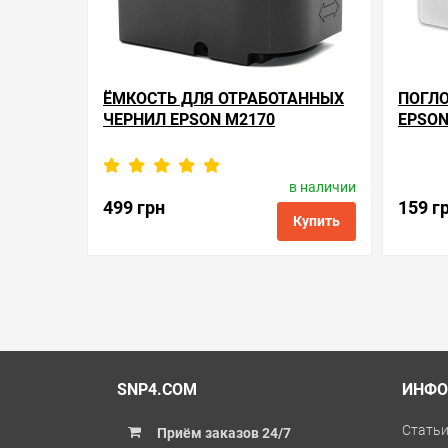
ЁМКОСТЬ ДЛЯ ОТРАБОТАННЫХ
ПОГЛО
ЧЕРНИЛ EPSON M2170
EPSON
в наличии
Производитель:
Apex Microelectronics
Произв
Код товара:
me.t04d1
499 грн
159 г
Купить
в избранные
сравнить
купить в 1 клик
в избранн
SNP4.COM
ИНФО
Стать
Приём заказов 24/7