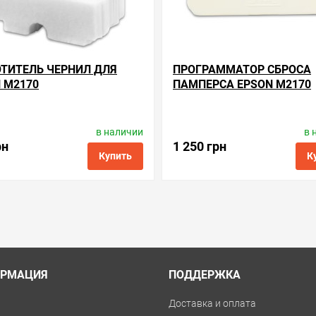
ТИТЕЛЬ ЧЕРНИЛ ДЛЯ
ПРОГРАММАТОР СБРОСА
 M2170
ПАМПЕРСА EPSON M2170
в наличии
в 
одитель:
Apex Microelectronics
Производитель:
Apex Microele
Код товара:
ae.t04d1
Код товара:
rse.t04d1
рн
1 250 грн
Купить
К
ые
сравнить
купить в 1 клик
в избранные
сравнить
куп
РМАЦИЯ
ПОДДЕРЖКА
и
Доставка и оплата