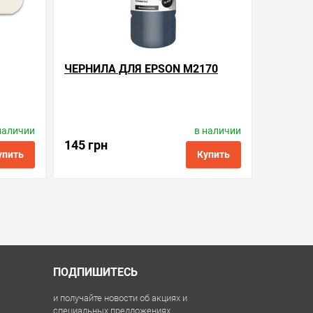
ЧЕРНИЛА ДЛЯ EPSON M2170
наличии
в наличии
ctronics
Производитель:
Barva
Код товара:
ink.e.110.1
145 грн
упить
Купить
ить в 1 клик
в избранные
сравнить
купить в 1 клик
ПОДПИШИТЕСЬ
и получайте новости об акциях и
специальных предложениях