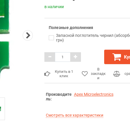
в наличии
Полезные дополнения
Запасной поглотитель чернил (абсорб
грн)
Ку
В
Купить в 1
закладк
ср
клик
и
Производите
Apex Microelectronics
ль:
Смотреть все характеристики