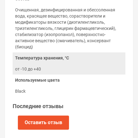
Соблюдение правил использования чернил Epson
Очищенная, дезинфицированная и обессоленная
M2170 гарантирует беспроблемную работу принтера
вода, красящее вещество, сорастворители и
на протяжении многих лет:
модификаторы вязкости (диэтиленгликоль,
Используйте чернила до окончания срока
триэтиленгликоль, глицерин фармацевтический),
годности на упаковке.
стабилизатор (изопропанол), поверхностно-
Не смешивайте пигментные чернила с
активное вещество (смачиватель), консервант
водорастворимыми и наоборот. Не знаете какой
(биоцид)
тип чернил использует принтер — подскажем.
Храните чернила при комнатной температуре, в
Температура хранения, °C
тёмном, недоступном для детей месте.
от -10 до +40
Не разбавляйте чернила водой или другими
жидкостями.
Используемые цвета
Постарайтесь печатать пигментными чернилами
хотя бы раз в 2–3 дня и печатающая головка не
Black
будет нуждаться в прочистке.
Последние отзывы
Оставить отзыв