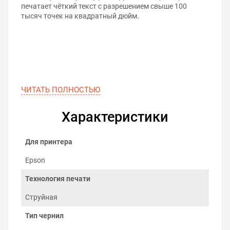
печатает чёткий текст с разрешением свыше 100
тысяч точек на квадратный дюйм.
ЧИТАТЬ ПОЛНОСТЬЮ
Характеристики
Для принтера
Epson
Технология печати
5 главных преимуществ
Струйная
пигментных чернил
Тип чернил
Экономия денег на печати
. Совместимые