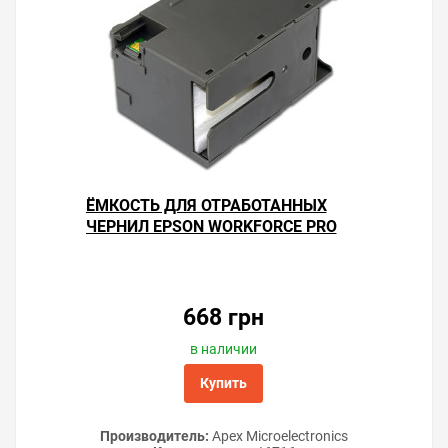
ЁМКОСТЬ ДЛЯ ОТРАБОТАННЫХ
ЧЕРНИЛ EPSON WORKFORCE PRO
WF-C5790DWF
Решили купить чип «памперса» Epson WorkForce Pro
WF-C5790DWF — оформите заказ или напишите онлайн-
консультанту. Мы ответим на вопросы и поможем
668 грн
сделать печать на принтере экономичной.
в наличии
Купить
Производитель:
Apex Microelectronics