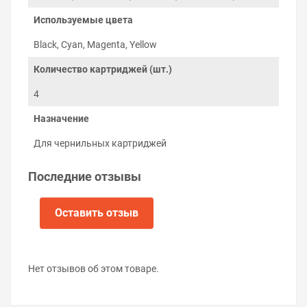
зафиксировать его на картридже при помощи
Используемые цвета
двухстороннего скотча.
На видео ниже показан пример замены чипа на
Black, Cyan, Magenta, Yellow
картридже принтера Epson:
Количество картриджей (шт.)
4
Назначение
Для чернильных картриджей
Последние отзывы
Оставить отзыв
Нет отзывов об этом товаре.
Важно!
Не обновляйте микропрограмму