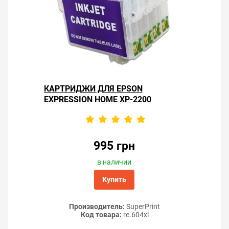
Подробное описание заправки и установки читайте в
статьях «
Полная заправка СНПЧ
» и «
Инструкции по
установке СНПЧ Epson
».
Решили купить СНПЧ Epson Expression Home XP-2200 —
оформите заказ на этой странице или напишите
онлайн-консультанту. Мы ответим на вопросы и
КАРТРИДЖИ ДЛЯ EPSON
поможем сделать печать на принтере экономичной.
EXPRESSION HOME XP-2200
995 грн
в наличии
Купить
Производитель:
SuperPrint
Код товара:
re.604xl