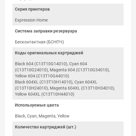
картриджей и серии печатающего устройства,
что гарантирует инициализацию чипа
Серия принтеров
микропрограммой принтера и обнуление уровня
чернил при необходимости.
Expression Home
Заправка и установка СНПЧ
Система заправки резервуара
на Epson Expression Home
Бесконтактная (БСНПЧ)
XP-2200
Коды оригинальных картриджей
Установка СНПЧ на Epson Expression Home XP-2200
проходит в три этапа: заправка резервуара и прокачка
Black 604 (C13T10G14010), Cyan 604
картриджей, установка картриджей в каретку
(C13T10G24010), Magenta 604 (C13T10G34010),
печатающей головки и укладка силиконового шлейфа
Yellow 604 (C13T10G44010)
по корпусу принтера. Для установки не требуется
Black 604XL (C13T10H14010), Cyan 604XL
изменение конструкции корпуса принтера.
(C13T10H24010), Magenta 604XL (C13T10H34010),
Yellow 604XL (C13T10H44010)
Используемые цвета
Black, Cyan, Magenta, Yellow
Количество картриджей (шт.)