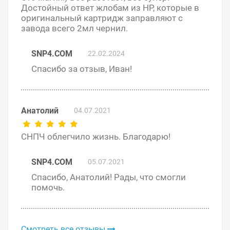
Достойный ответ жлобам из НР, которые в
оригинальный картридж заправляют с
завода всего 2мл чернил.
SNP4.COM
22.02.2024
Спасибо за отзыв, Иван!
Подробное описание заправки и установки читайте в
Анатолий
04.07.2021
статье «
Инструкции по установке СНПЧ на принтеры
HP
» или в PDF-инструкции «
Установка СНПЧ на HP
DeskJet 2720
».
СНПЧ облегчило жизнь. Благодарю!
Решили купить СНПЧ HP DeskJet 2720 — оформите
заказ на этой странице или напишите онлайн-
SNP4.COM
05.07.2021
консультанту. Мы ответим на вопросы и поможем
Спасибо, Анатолий! Рады, что смогли
сделать печать на принтере экономичной.
помочь.
Смотреть все отзывы