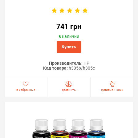
741 грн
в наличии
Купить
Производитель:
HP
Код товара:
h305b/h305c
в избранные
сравнить
купить в 1 клик