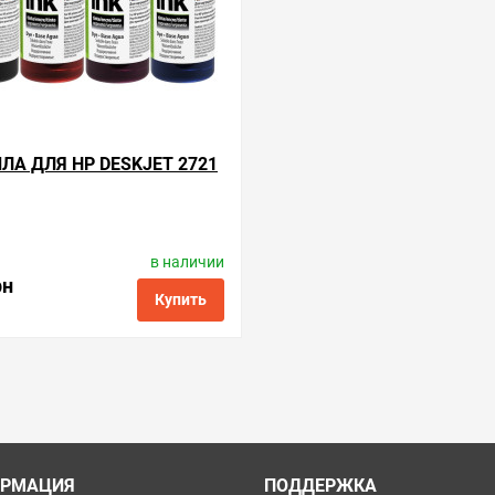
ЛА ДЛЯ HP DESKJET 2721
в наличии
роизводитель:
ColorWay
Код товара:
ink.h.4
рн
Купить
ые
сравнить
купить в 1 клик
РМАЦИЯ
ПОДДЕРЖКА