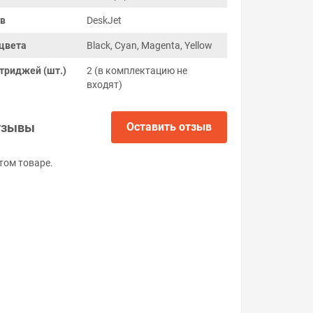
ов
DeskJet
цвета
Black, Cyan, Magenta, Yellow
триджей (шт.)
2 (в комплектацию не
входят)
тзывы
Оставить отзыв
том товаре.