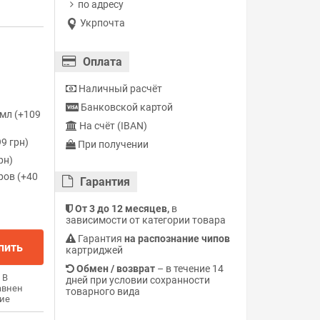
по адресу
Укрпочта
Оплата
Наличный расчёт
Банковской картой
мл (+109
На счёт (IBAN)
9 грн)
При получении
рн)
ров (+40
Гарантия
От 3 до 12 месяцев,
в
зависимости от категории товара
Гарантия
на распознание чипов
пить
картриджей
Обмен / возврат
– в течение 14
В
дней при условии сохранности
авнен
товарного вида
ие