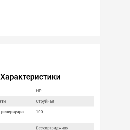
Характеристики
HP
ати
Струйная
 резервуара
100
Бескартриджная