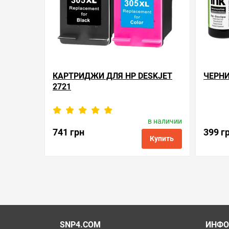
КАРТРИДЖИ ДЛЯ HP DESKJET
ЧЕРНИ
2721
в наличии
Производитель:
HP
П
Код товара:
h305b/h305c
741 грн
399 г
Купить
в избранные
сравнить
купить в 1 клик
в избранн
SNP4.COM
ИНФО