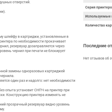
душных отверстий.
Серия принтер
ии).
Используемые 
Количество кар
му шлейфу в картриджи, установленные в
ринтера по необходимости прокачивает
Последние о
ернил, резервуар дозаправляется через
ровень чернил при печати не блокирует
Нет отзывов об э
янной замены одноразовых картриджей
чернила.
ляется один раз и надолго: нет необходимости
без опыта установит СНПЧ на принтер при
ки. Конструкцию принтера изменять не
шний прозрачный резервуар видно уровень
му.