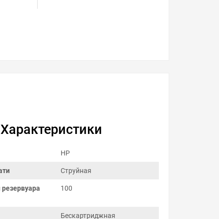
Характеристики
HP
ати
Струйная
 резервуара
100
Бескартриджная