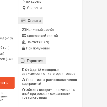
по адресу
Укрпочта
Оплата
Наличный расчёт
Банковской картой
мл (+109
На счёт (IBAN)
9 грн)
При получении
рн)
ров (+40
Гарантия
От 3 до 12 месяцев,
в
зависимости от категории товара
Гарантия
на распознание чипов
пить
картриджей
Обмен / возврат
– в течение 14
В
дней при условии сохранности
авнен
товарного вида
ие