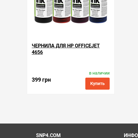
ЧЕРНИЛА ДЛЯ HP OFFICEJET
4656
в наличии
Производитель:
ColorWay
Код товара:
ink.h.4
399 грн
Купить
в избранные
сравнить
купить в 1 клик
SNP4.COM
ИНФО