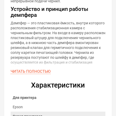
непрерывной подачи чернил.
Устройство и принцип работы
демпфера
Демпфер — это пластиковая ёмкость, внутри которого
расположения стабилизационная камера с
чернильным фильтром. На входе в камеру расположен
пластиковый штуцер для подключения чернильного
шлейфа, а в нижнюю часть демпфера вмонтирован
резиновый клапан для герметичного подключения к
соплу каретки печатающей головки. Чернила из
резервуара поступают по шлейфу в демпфер, где
осуществляется их фильтрация и стабилизация
давления.
ЧИТАТЬ ПОЛНОСТЬЮ
Проблемы демпферов
Характеристики
По прошествии времени с демпферами могут
случаться неисправности, которые снижают их
пропускную способность и отражаются на качестве
Для принтера
печати:
Засорение
. Возникает из-за скопления частиц в
Epson
фильтре или каналах демпфера.
Высыхание чернил
. Может привести к