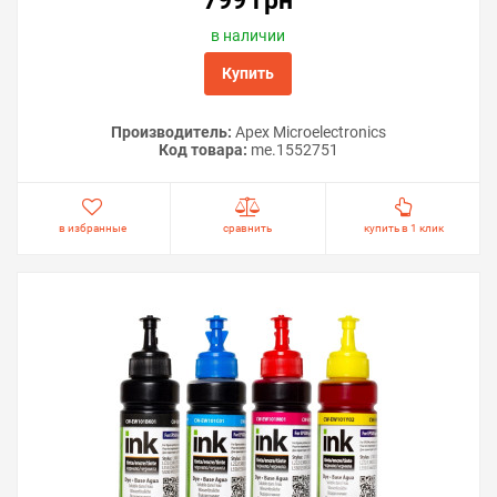
799 грн
Решили купить демпфер для Epson EcoTank ET-14000 —
в наличии
оформите заказ или напишите онлайн-консультанту.
Купить
Мы ответим на вопросы и поможем сделать печать на
принтере удобной.
Производитель:
Apex Microelectronics
Код товара:
me.1552751
в избранные
сравнить
купить в 1 клик