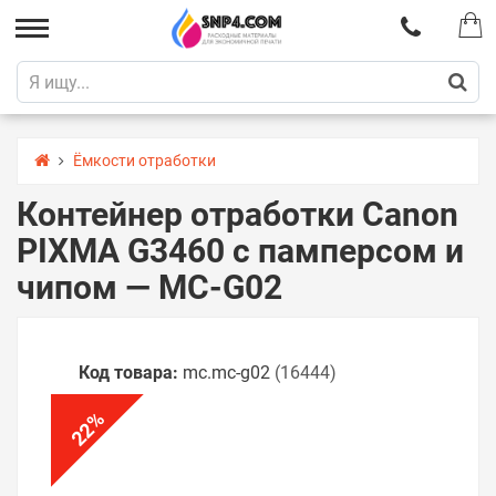
Ёмкости отработки
Контейнер отработки Canon
PIXMA G3460 с памперсом и
чипом — MC-G02
Код товара:
mc.mc-g02
(16444)
%
22