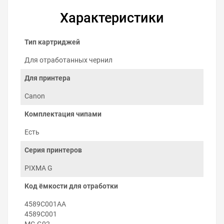
Характеристики
Тип картриджей
Для отработанных чернил
Для принтера
Canon
Комплектация чипами
Как заменить ёмкость для
Есть
отработанных чернил на Canon
Серия принтеров
PIXMA G3460
PIXMA G
Заменить ёмкость отработанных чернил можно
самостоятельно:
Код ёмкости для отработки
Выключите принтер.
Выкрутите винт резервуара обслуживания с
4589C001AA
задней стороны принтера.
4589C001
Извлеките заполненный контейнер
MC-G02