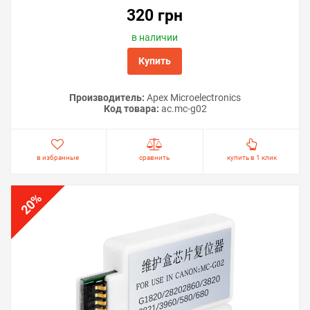
320 грн
в наличии
Купить
Производитель:
Apex Microelectronics
Код товара:
ac.mc-g02
в избранные
сравнить
купить в 1 клик
%
20