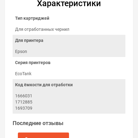
Характеристики
Тип картриджей
Для отработанных чернил
Для принтера
Epson
Серия принтеров
Как заменить контейнер для
EcoTank
отработанных чернил на Epson
Код ёмкости для отработки
EcoTank ET-3600
1666031
Заменить ёмкость отработанных чернил можно
1712885
самостоятельно:
1693709
Выключите принтер.
Выкрутите два винта с правой стороны отсека
Последние отзывы
обслуживания с задней стороны принтера.
Выкрутите винт ёмкости отработки снизу
принтера.