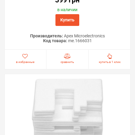
399 грн
Решили купить демпфер для Epson EcoTank ET-3600 —
в наличии
оформите заказ или напишите онлайн-консультанту.
Купить
Мы ответим на вопросы и поможем сделать печать на
принтере удобной.
Производитель:
Apex Microelectronics
Код товара:
me.1666031
в избранные
сравнить
купить в 1 клик