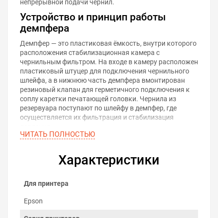
непрерывной подачи чернил.
Устройство и принцип работы
демпфера
Демпфер — это пластиковая ёмкость, внутри которого
расположения стабилизационная камера с
чернильным фильтром. На входе в камеру расположен
пластиковый штуцер для подключения чернильного
шлейфа, а в нижнюю часть демпфера вмонтирован
резиновый клапан для герметичного подключения к
соплу каретки печатающей головки. Чернила из
резервуара поступают по шлейфу в демпфер, где
осуществляется их фильтрация и стабилизация
давления.
ЧИТАТЬ ПОЛНОСТЬЮ
Проблемы демпферов
Характеристики
По прошествии времени с демпферами могут
случаться неисправности, которые снижают их
пропускную способность и отражаются на качестве
Для принтера
печати:
Засорение
. Возникает из-за скопления частиц в
Epson
фильтре или каналах демпфера.
Высыхание чернил
. Может привести к