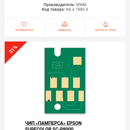
Производитель:
WWM
Код товара:
ink.e.7880.9
в избранные
сравнить
купить в 1 клик
%
31
ЧИП «ПАМПЕРСА» EPSON
SURECOLOR SC-P8000