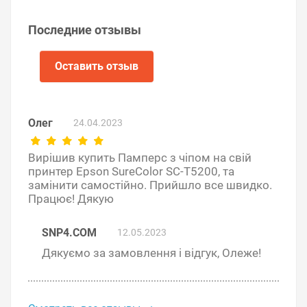
крышку отсека обслуживания.
Последние отзывы
Оставить отзыв
Олег
24.04.2023
Вирішив купить Памперс з чіпом на свій
принтер Epson SureColor SC-T5200, та
замінити самостійно. Прийшло все швидко.
Працює! Дякую
SNP4.COM
12.05.2023
Советы по продлению срока
Дякуємо за замовлення і відгук, Олеже!
службы «памперса»
Не делайте без надобности прочистки
печатающей головки. Каждая прочистка тратит