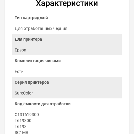
Характеристики
Тип картриджей
Для отработанных чернил
Для принтера
Epson
Комплектация чипами
Есть
Как заменить ёмкость для
отработанных чернил на Epson
Серия принтеров
EcoTank ET-14100
SureColor
Заменить ёмкость отработанных чернил можно
Код ёмкости для отработки
самостоятельно:
Откройте крышку отсека обслуживания.
C13T619300
Потяните на себя использованную ёмкость
T619300
отработки и извлеките его из принтера.
T6193
Вставьте новый контейнер в слот и закройте
SC1MB