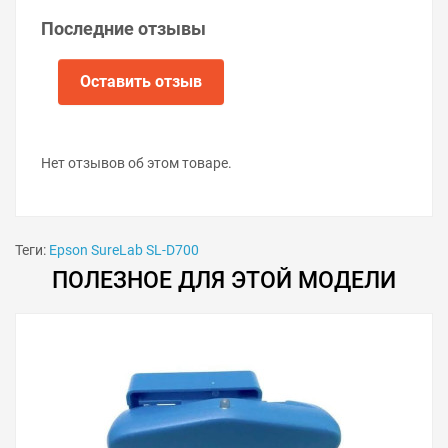
Решили купить ёмкость отработанных чернил
Последние отзывы
C13T582000 для принтера Epson SureLab SL-D700 —
оформите заказ или напишите онлайн-консультанту.
Мы ответим на вопросы и поможем сделать печать на
Оставить отзыв
принтере экономичной.
Нет отзывов об этом товаре.
Теги:
Epson SureLab SL-D700
ПОЛЕЗНОЕ ДЛЯ ЭТОЙ МОДЕЛИ