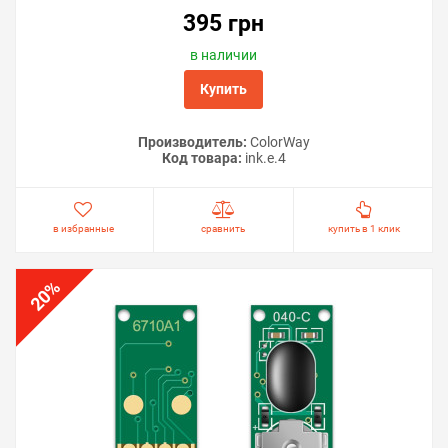
395 грн
в наличии
Купить
Производитель:
ColorWay
Код товара:
ink.e.4
в избранные
сравнить
купить в 1 клик
%
20