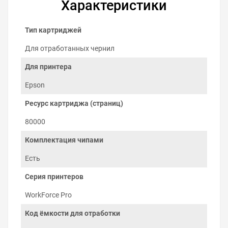
Характеристики
Тип картриджей
Для отработанных чернил
Для принтера
Epson
Ресурс картриджа (страниц)
80000
Как заменить ёмкость для
отработанных чернил на Epson
Комплектация чипами
WorkForce Pro WF-5620DWF
Есть
Заменить ёмкость отработанных чернил можно
Серия принтеров
самостоятельно:
Выключите принтер.
WorkForce Pro
Достаньте задний лоток принтера.
Возьмите ёмкость отработки за край и потяните
Код ёмкости для отработки
на себя, достав её из принтера.