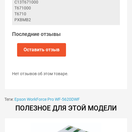
C13T671000
Установите новую ёмкость отработки в принтер.
T671000
Вставьте задний лоток принтера.
Включите принтер.
T6710
PXBMB2
Последние отзывы
Оставить отзыв
Нет отзывов об этом товаре.
Теги:
Epson WorkForce Pro WF-5620DWF
ПОЛЕЗНОЕ ДЛЯ ЭТОЙ МОДЕЛИ
Советы по продлению срока
службы «памперса»