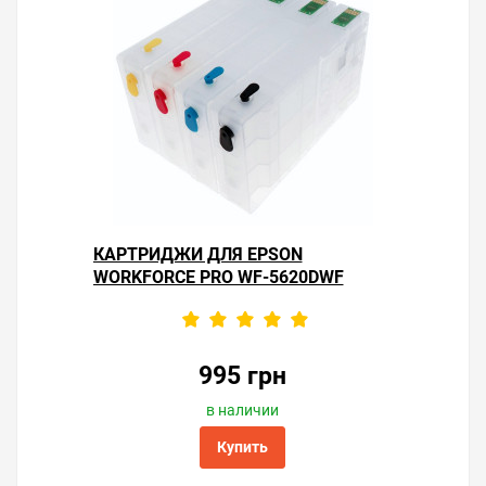
Не делайте без надобности прочистки
печатающей головки. Каждая прочистка тратит
3–5 % ресурса счётчика «памперса».
Используйте чернила проверенных
производителей, чтобы не приходилось
устранять засорение частыми прочистками.
Старайтесь печатать не реже одного раза в
неделю и чернила не будут засыхать в дюзах
головки принтера.
Решили купить ёмкость отработанных чернил T6710
для принтера Epson WorkForce Pro WF-5620DWF —
оформите заказ или напишите онлайн-консультанту.
КАРТРИДЖИ ДЛЯ EPSON
Мы ответим на вопросы и поможем сделать печать на
WORKFORCE PRO WF-5620DWF
принтере экономичной.
995 грн
в наличии
Купить