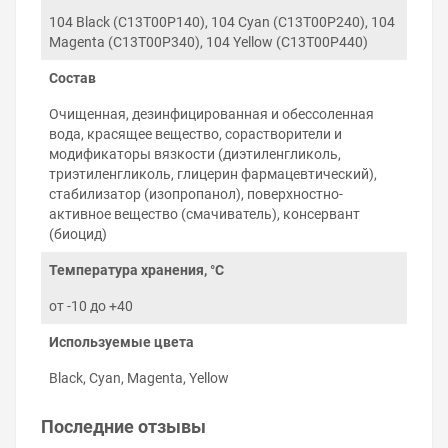
натяжение чернил соответствует
характеристикам оригинальных чернил Epson.
104 Black (C13T00P140), 104 Cyan (C13T00P240), 104
Magenta (C13T00P340), 104 Yellow (C13T00P440)
Правила хранения и использования
чернил
Состав
Соблюдение правил использования чернил Epson
Очищенная, дезинфицированная и обессоленная
EcoTank ET-2812 гарантирует беспроблемную работу
вода, красящее вещество, сорастворители и
принтера на протяжении многих лет:
модификаторы вязкости (диэтиленгликоль,
Используйте чернила до окончания срока
триэтиленгликоль, глицерин фармацевтический),
годности на упаковке.
стабилизатор (изопропанол), поверхностно-
Не смешивайте пигментные чернила с
активное вещество (смачиватель), консервант
водорастворимыми и наоборот. Не знаете какой
(биоцид)
тип чернил использует принтер — подскажем.
Храните чернила при комнатной температуре, в
Температура хранения, °C
тёмном, недоступном для детей месте.
от -10 до +40
Не разбавляйте чернила водой или другими
жидкостями.
Используемые цвета
Постарайтесь печатать на принтере хотя бы раз
в 2–3 дня и печатающая головка не будет
Black, Cyan, Magenta, Yellow
нуждаться в прочистке.
Последние отзывы