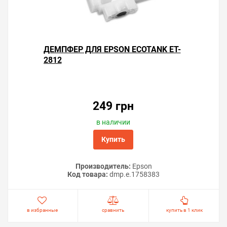
ДЕМПФЕР ДЛЯ EPSON ECOTANK ET-
2812
Решили купить чернила для Epson EcoTank ET-2812 —
оформите заказ или напишите онлайн-консультанту.
Мы ответим на вопросы и поможем сделать печать на
249 грн
принтере экономичной.
в наличии
Купить
Производитель:
Epson
Код товара:
dmp.e.1758383
в избранные
сравнить
купить в 1 клик