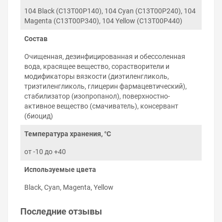
натяжение чернил соответствует
характеристикам оригинальных чернил Epson.
104 Black (C13T00P140), 104 Cyan (C13T00P240), 104
Magenta (C13T00P340), 104 Yellow (C13T00P440)
Правила хранения и использования
чернил
Состав
Соблюдение правил использования чернил Epson
Очищенная, дезинфицированная и обессоленная
EcoTank ET-2821 гарантирует беспроблемную работу
вода, красящее вещество, сорастворители и
принтера на протяжении многих лет:
модификаторы вязкости (диэтиленгликоль,
Используйте чернила до окончания срока
триэтиленгликоль, глицерин фармацевтический),
годности на упаковке.
стабилизатор (изопропанол), поверхностно-
Не смешивайте пигментные чернила с
активное вещество (смачиватель), консервант
водорастворимыми и наоборот. Не знаете какой
(биоцид)
тип чернил использует принтер — подскажем.
Храните чернила при комнатной температуре, в
Температура хранения, °C
тёмном, недоступном для детей месте.
от -10 до +40
Не разбавляйте чернила водой или другими
жидкостями.
Используемые цвета
Постарайтесь печатать на принтере хотя бы раз
в 2–3 дня и печатающая головка не будет
Black, Cyan, Magenta, Yellow
нуждаться в прочистке.
Последние отзывы