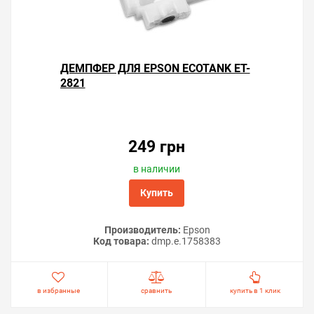
ДЕМПФЕР ДЛЯ EPSON ECOTANK ET-
2821
Решили купить чернила для Epson EcoTank ET-2821 —
оформите заказ или напишите онлайн-консультанту.
Мы ответим на вопросы и поможем сделать печать на
249 грн
принтере экономичной.
в наличии
Купить
Производитель:
Epson
Код товара:
dmp.e.1758383
в избранные
сравнить
купить в 1 клик