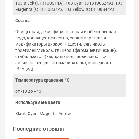
поглощают ультрафиолет и фотографии
103 Black (C13T00S14A), 103 Cyan (C13T00S24A), 103
получаются стойкими к выгоранию на
Magenta (C13T00S34A), 103 Yellow (C13T00S44A)
солнечном свете.
Состав
Полная совместимость с принтером
.
Химический состав, вязкость, поверхностное
Очищенная, дезинфицированная и обессоленная
натяжение чернил соответствует
вода, красящее вещество, сорастворители и
характеристикам оригинальных чернил Epson.
модификаторы вязкости (диэтиленгликоль,
Правила хранения и использования
триэтиленгликоль, глицерин фармацевтический),
чернил
стабилизатор (изопропанол), поверхностно-
активное вещество (смачиватель), консервант
Соблюдение правил использования чернил Epson
(биоцид)
EcoTank L3286 гарантирует беспроблемную работу
принтера на протяжении многих лет:
Температура хранения, °C
Используйте чернила до окончания срока
от -10 до +40
годности на упаковке.
Не смешивайте водорастворимые чернила с
Используемые цвета
пигментными и наоборот. Не знаете какой тип
чернил использует принтер — подскажем.
Black, Cyan, Magenta, Yellow
Храните чернила при комнатной температуре, в
тёмном, недоступном для детей месте.
Не разбавляйте чернила водой или другими
Последние отзывы
жидкостями.
Постарайтесь печатать на принтере хотя бы раз