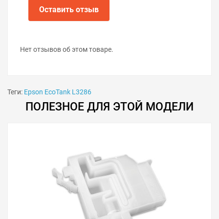
в неделю и печатающая головка не будет
Оставить отзыв
нуждаться в прочистке.
Нет отзывов об этом товаре.
Теги:
Epson EcoTank L3286
ПОЛЕЗНОЕ ДЛЯ ЭТОЙ МОДЕЛИ