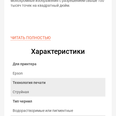
монохромные изображения с разрешением свыше 100
тысяч точек на квадратный дюйм.
ЧИТАТЬ ПОЛНОСТЬЮ
Характеристики
Для принтера
Epson
Технология печати
Струйная
5 главных преимуществ
водорастворимых чернил
Тип чернил
Экономия денег на печати
. Совместимые
Водорастворимые или пигментные
чернила дешевле одноразовых картриджей