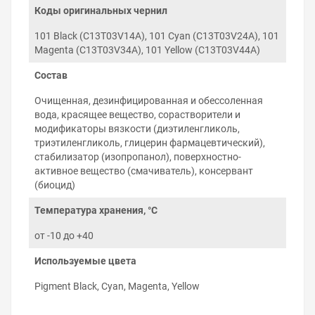
Химический состав, вязкость, поверхностное
Коды оригинальных чернил
натяжение чернил соответствует
характеристикам оригинальных чернил Epson.
101 Black (C13T03V14A), 101 Cyan (C13T03V24A), 101
Magenta (C13T03V34A), 101 Yellow (C13T03V44A)
Правила хранения и использования
чернил
Состав
Соблюдение правил использования чернил Epson
Очищенная, дезинфицированная и обессоленная
L4151 гарантирует беспроблемную работу принтера на
вода, красящее вещество, сорастворители и
протяжении многих лет:
модификаторы вязкости (диэтиленгликоль,
Используйте чернила до окончания срока
триэтиленгликоль, глицерин фармацевтический),
годности на упаковке.
стабилизатор (изопропанол), поверхностно-
Не смешивайте пигментные чернила с
активное вещество (смачиватель), консервант
водорастворимыми и наоборот. Не знаете какой
(биоцид)
тип чернил использует принтер — подскажем.
Храните чернила при комнатной температуре, в
Температура хранения, °C
тёмном, недоступном для детей месте.
от -10 до +40
Не разбавляйте чернила водой или другими
жидкостями.
Используемые цвета
Постарайтесь печатать на принтере хотя бы раз
в 2–3 дня и печатающая головка не будет
Pigment Black, Cyan, Magenta, Yellow
нуждаться в прочистке.