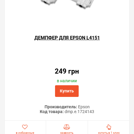
ДЕМПФЕР ДЛЯ EPSON L4151
Решили купить чернила для Epson L4151 — оформите
заказ или напишите онлайн-консультанту. Мы ответим
на вопросы и поможем сделать печать на принтере
249 грн
экономичной.
в наличии
Купить
Производитель:
Epson
Код товара:
dmp.e.1724143
в избранные
сравнить
купить в 1 клик