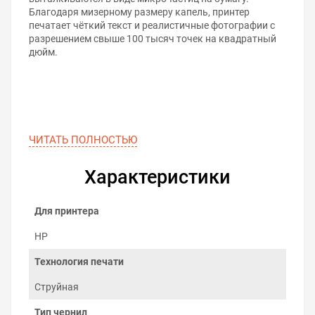
Благодаря мизерному размеру капель, принтер
печатает чёткий текст и реалистичные фотографии с
разрешением свыше 100 тысяч точек на квадратный
дюйм.
ЧИТАТЬ ПОЛНОСТЬЮ
Характеристики
Для принтера
HP
Технология печати
Струйная
5 главных преимуществ
водорастворимых чернил
Тип чернил