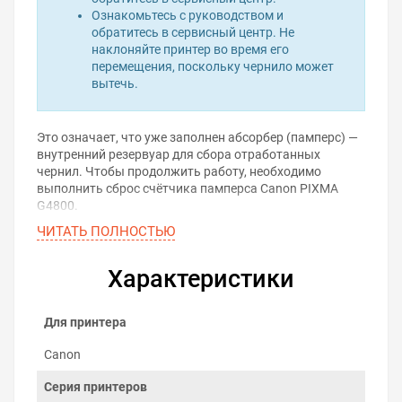
Ознакомьтесь с руководством и
обратитесь в сервисный центр. Не
наклоняйте принтер во время его
перемещения, поскольку чернило может
вытечь.
Это означает, что уже заполнен абсорбер (памперс) —
внутренний резервуар для сбора отработанных
чернил. Чтобы продолжить работу, необходимо
выполнить сброс счётчика памперса Canon PIXMA
G4800.
ЧИТАТЬ ПОЛНОСТЬЮ
Проблема решается с помощью программы для сброса
памперса. Она позволяет самостоятельно обнулить
счётчик отработанных чернил и вернуть принтер в
Характеристики
рабочее состояние — без вскрытия корпуса и визита в
сервис.
Для принтера
Скачать программу для
сброса памперса
Canon
Серия принтеров