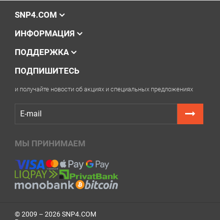
и
Power
(Включение).
SNP4.COM
Удерживая кнопку
Power
, отпустите
кнопку
Stop/Reset
, затем нажмите её
5 раз
ИНФОРМАЦИЯ
подряд
.
Отпустите кнопку
Power
. Принтер может
ПОДДЕРЖКА
включиться без звука и отображать
пустой или чёрный экран.
ПОДПИШИТЕСЬ
Через несколько секунд устройство
перейдёт в сервисный режим. В этом
состоянии оно готово к сбросу.
и получайте новости об акциях и специальных предложениях
Выберите модель принтера из списка или
дождитесь автоматического определения.
Купите ключ для сброса памперса Canon PIXMA
G4800 на этой странице.
Нажмите кнопку
Сбросить счётчики отработки
.
МЫ ПРИНИМАЕМ
В появившееся поле введите купленный ключ и
подтвердите сброс.
Дождитесь уведомления программы о
завершении сброса.
Выключите и снова включите принтер. Ошибка
должна исчезнуть и печать станет доступна.
© 2009 – 2026 SNP4.COM