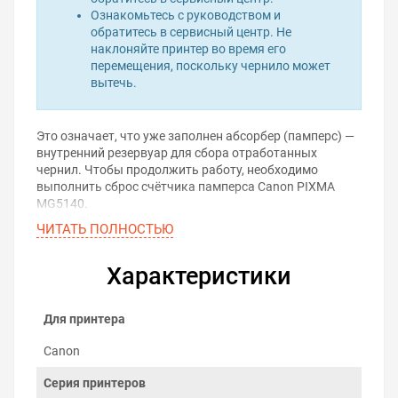
Ознакомьтесь с руководством и
обратитесь в сервисный центр. Не
наклоняйте принтер во время его
перемещения, поскольку чернило может
вытечь.
Это означает, что уже заполнен абсорбер (памперс) —
внутренний резервуар для сбора отработанных
чернил. Чтобы продолжить работу, необходимо
выполнить сброс счётчика памперса Canon PIXMA
MG5140.
ЧИТАТЬ ПОЛНОСТЬЮ
Проблема решается с помощью программы для сброса
памперса. Она позволяет самостоятельно обнулить
счётчик отработанных чернил и вернуть принтер в
Характеристики
рабочее состояние — без вскрытия корпуса и визита в
сервис.
Для принтера
Скачать программу для
сброса памперса
Canon
Серия принтеров