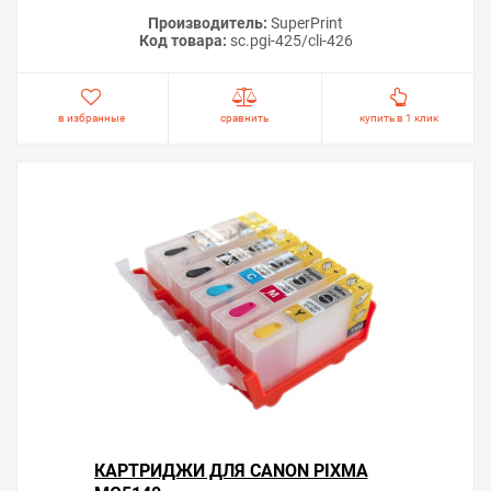
Производитель:
SuperPrint
Код товара:
sc.pgi-425/cli-426
в избранные
сравнить
купить в 1 клик
Важно!
Если принтер не входит в сервисный режим —
программа не сможет провести сброс. В этом случае
не следует приобретать ключ. Убедитесь, что
процедура входа выполняется корректно и модель
поддерживает данный режим. После сброса памперса
на Canon PIXMA MG5140 рекомендуем осмотреть
абсорбер внутри принтера. Если поглотитель
действительно переполнен, его необходимо заменить
КАРТРИДЖИ ДЛЯ CANON PIXMA
или промыть и высушить. Это позволит избежать