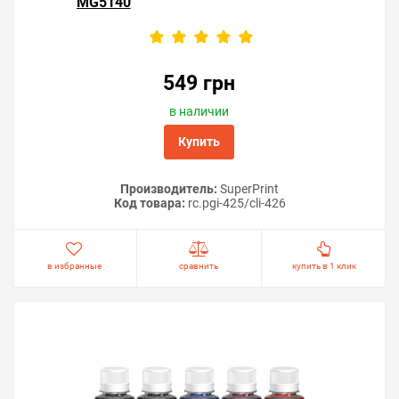
MG5140
вытекания чернил наружу и продлит срок службы
устройства.
Часто задаваемые вопросы
549 грн
Можно ли использовать ключ несколько
раз?
в наличии
Купить
Нужно ли подключение к Интернету во
время сброса?
Производитель:
SuperPrint
Работает ли ключ только с одной моделью
Код товара:
rc.pgi-425/cli-426
принтера?
Есть ли у ключа срок действия?
в избранные
сравнить
купить в 1 клик
Можно ли использовать программу через
Wi-Fi?
Если у вас остались вопросы или возникли трудности
при сбросе счётчика памперса Canon PIXMA MG5140,
напишите нам через онлайн-чат или в любой из