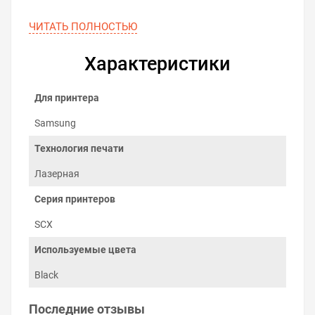
ЧИТАТЬ ПОЛНОСТЬЮ
Характеристики
Для принтера
Samsung
Технология печати
Лазерная
Серия принтеров
SCX
Экономия на печати
Используемые цвета
Новый картридж Samsung SCX-3217 уже заправлен
порошком, который расходуется при печати. Через
Black
время тонер закончится и картридж заправляется в
сервисном центре или дома при помощи видео-
Последние отзывы
инструкций. После 2–3 заправок требуется