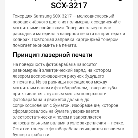
SCX-3217
Тонер для Samsung SCX-3217 — мелкодисперсный
порошок чёрного цвета из полимерных соединений с
магнитными свойствами. Тонер используют как
расходный материал в лазерной печати на принтерах и
копирах. Повторная заправка картриджей тонером
помогает экономить на печати.
Принцип лазерной печати
На поверхность фотобарабана наносится
равномерный электрический заряд, на котором
лазером воспроизводится рисунок будущего
отпечатка. Из-за разницы потенциалов между
магнитным валом и фотобарабаном, тонер из тубы
притягивается к нужным местам поверхности
фотобарабана и движется дальше, до
соприкосновения с бумагой. Изображение, которое
сформировалось на бумаге, удерживается
электростатическим полем и закрепляется
нагревательными валами в узле закрепления — печке.
Остатки тонера с фотобарабана очищаются лезвием в
бункер отработки.