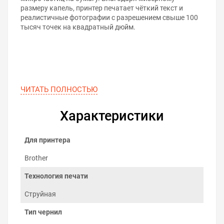
размеру капель, принтер печатает чёткий текст и
реалистичные фотографии с разрешением свыше 100
тысяч точек на квадратный дюйм.
ЧИТАТЬ ПОЛНОСТЬЮ
Характеристики
Для принтера
Brother
Технология печати
Струйная
5 главных преимуществ
водорастворимых чернил
Тип чернил