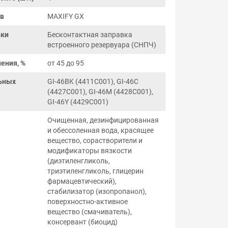
ов
MAXIFY GX
вки
Бесконтактная заправка
встроенного резервуара (СНПЧ)
ения, %
от 45 до 95
ьных
GI-46BK (4411C001), GI-46C
(4427C001), GI-46M (4428C001),
GI-46Y (4429C001)
Очищенная, дезинфицированная
и обессоленная вода, красящее
вещество, сорастворители и
модификаторы вязкости
(диэтиленгликоль,
триэтиленгликоль, глицерин
фармацевтический),
стабилизатор (изопропанол),
поверхностно-активное
вещество (смачиватель),
консервант (биоцид)