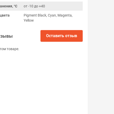
анения, °C
от -10 до +40
цвета
Pigment Black, Cyan, Magenta,
Yellow
тзывы
Оставить отзыв
том товаре.