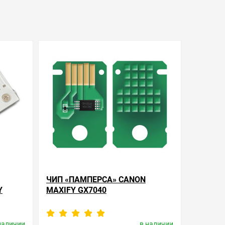
ЧИП «ПАМПЕРСА» CANON
Y
MAXIFY GX7040
наличии
в наличии
ctronics
Производитель:
Apex Microelectronics