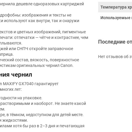
чернила дешевле одноразовых картриджей
Температура хр
идрофобны: изображения и тексты не
Используемые 
и используют как внутри, так и снаружи
текстов и цветных изображений, пигментные
чати: отпечатки — чётче и контрастнее, чем
Последние о
сплываются.
джей или СНПЧ откройте заправочное
шприца.
Нет отзывов об э
ический состав, вязкость, поверхностное
ристикам оригинальных чернил Canon.
ния чернил
n MAXIFY GX7040 гарантирует
многих лет:
годности на упаковке.
растворимыми и наоборот. Не знаете какой
ем.
е, в тёмном, недоступном для детей месте.
и жидкостями.
илами хотя бы раз в 2–3 дня и печатающая