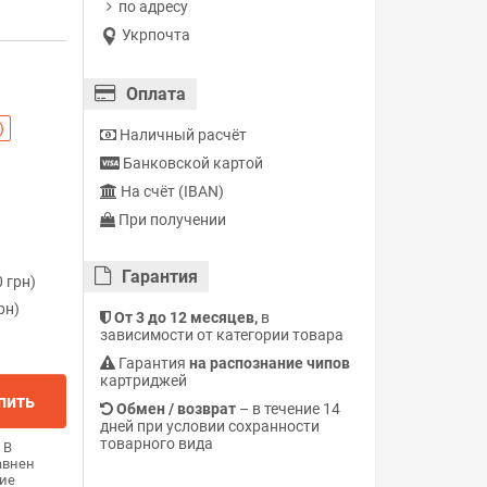
по адресу
Укрпочта
Оплата
)
Наличный расчёт
Банковской картой
На счёт (IBAN)
При получении
Гарантия
 грн)
рн)
От 3 до 12 месяцев,
в
зависимости от категории товара
Гарантия
на распознание чипов
картриджей
пить
Обмен / возврат
– в течение 14
дней при условии сохранности
товарного вида
В
авнен
ие