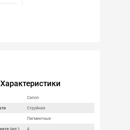
Характеристики
Canon
ати
Струйная
Пигментные
екте (шт.)
4