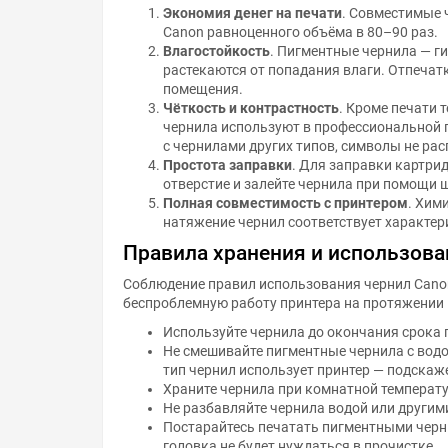
Экономия денег на печати
. Совместимые 
Canon равноценного объёма в 80–90 раз.
Влагостойкость
. Пигментные чернила — г
растекаются от попадания влаги. Отпечатк
помещения.
Чёткость и контрастность
. Кроме печати 
чернила используют в профессиональной пе
с чернилами других типов, символы не ра
Простота заправки
. Для заправки картри
отверстие и залейте чернила при помощи 
Полная совместимость с принтером
. Хим
натяжение чернил соответствует характе
Правила хранения и использова
Соблюдение правил использования чернил Cano
беспроблемную работу принтера на протяжении 
Используйте чернила до окончания срока 
Не смешивайте пигментные чернила с водо
тип чернил использует принтер — подскаж
Храните чернила при комнатной температур
Не разбавляйте чернила водой или другим
Постарайтесь печатать пигментными черн
головка не будет нуждаться в прочистке.