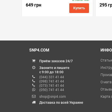
Код товара:
mc.mc-g01
649 грн
295 г
Купить
в избранные
сравнить
купить в 1 клик
в избранн
SNP4.COM
ИНФО
Стать
Приём заказов 24/7
Инстр
Звоните и пишите
с 9:00 до 18:00
Произ
(044) 331 41 44
(098) 741 41 44
О мага
(073) 741 41 44
Отзыв
(050) 741 41 44
shop@snp4.com
Карта 
Доставка по всей Украине