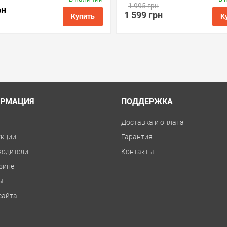
1 995 грн
Код товара:
ac.mc-g01
Код товара:
rsс.mc-g01
рн
1 599 грн
Купить
К
ые
сравнить
купить в 1 клик
в избранные
сравнить
куп
РМАЦИЯ
ПОДДЕРЖКА
и
Доставка и оплата
укции
Гарантия
водители
Контакты
зине
ы
сайта