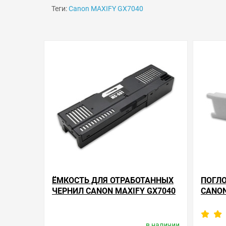
Теги:
Canon MAXIFY GX7040
ЁМКОСТЬ ДЛЯ ОТРАБОТАННЫХ
ПОГЛО
ЧЕРНИЛ CANON MAXIFY GX7040
CANON
в наличии
Производитель:
Apex Microelectronics
Произв