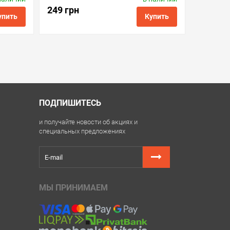
Код товара:
cc.mc-g01
249 грн
упить
Купить
ить в 1 клик
в избранные
сравнить
купить в 1 клик
ПОДПИШИТЕСЬ
и получайте новости об акциях и
специальных предложениях
МЫ ПРИНИМАЕМ