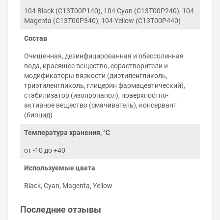
натяжение чернил соответствует
характеристикам оригинальных чернил Epson.
104 Black (C13T00P140), 104 Cyan (C13T00P240), 104
Magenta (C13T00P340), 104 Yellow (C13T00P440)
Правила хранения и использования
чернил
Состав
Соблюдение правил использования чернил Epson
Очищенная, дезинфицированная и обессоленная
EcoTank ET-1810 гарантирует беспроблемную работу
вода, красящее вещество, сорастворители и
принтера на протяжении многих лет:
модификаторы вязкости (диэтиленгликоль,
Используйте чернила до окончания срока
триэтиленгликоль, глицерин фармацевтический),
годности на упаковке.
стабилизатор (изопропанол), поверхностно-
Не смешивайте пигментные чернила с
активное вещество (смачиватель), консервант
водорастворимыми и наоборот. Не знаете какой
(биоцид)
тип чернил использует принтер — подскажем.
Храните чернила при комнатной температуре, в
Температура хранения, °C
тёмном, недоступном для детей месте.
от -10 до +40
Не разбавляйте чернила водой или другими
жидкостями.
Используемые цвета
Постарайтесь печатать на принтере хотя бы раз
в 2–3 дня и печатающая головка не будет
Black, Cyan, Magenta, Yellow
нуждаться в прочистке.
Последние отзывы