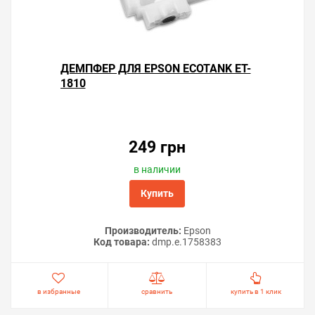
ДЕМПФЕР ДЛЯ EPSON ECOTANK ET-
1810
Решили купить чернила для Epson EcoTank ET-1810 —
оформите заказ или напишите онлайн-консультанту.
Мы ответим на вопросы и поможем сделать печать на
249 грн
принтере экономичной.
в наличии
Купить
Производитель:
Epson
Код товара:
dmp.e.1758383
в избранные
сравнить
купить в 1 клик