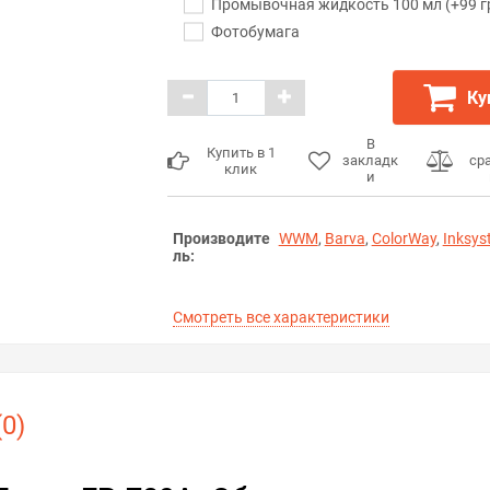
Промывочная жидкость 100 мл (+99 г
Фотобумага
Ку
В
Купить в 1
закладк
ср
клик
и
Производите
WWM
,
Barva
,
ColorWay
,
Inksys
ль:
Смотреть все характеристики
0)