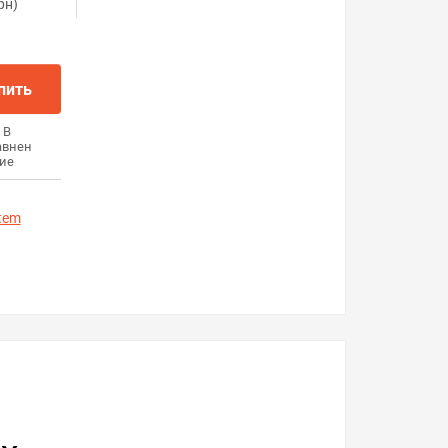
рн)
пить
В
авнен
ие
tem