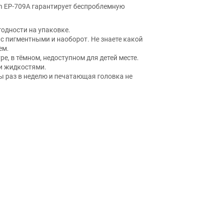
n EP-709A гарантирует беспроблемную
годности на упаковке.
 пигментными и наоборот. Не знаете какой
ем.
е, в тёмном, недоступном для детей месте.
и жидкостями.
бы раз в неделю и печатающая головка не