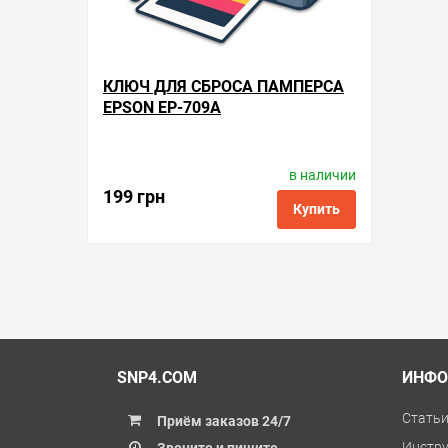
КЛЮЧ ДЛЯ СБРОСА ПАМПЕРСА
EPSON EP-709A
в наличии
Код товара:
reset-key
199 грн
Купить
в избранные
сравнить
купить в 1 клик
SNP4.COM
ИНФО
Стать
Приём заказов 24/7
Инстр
Звоните и пишите