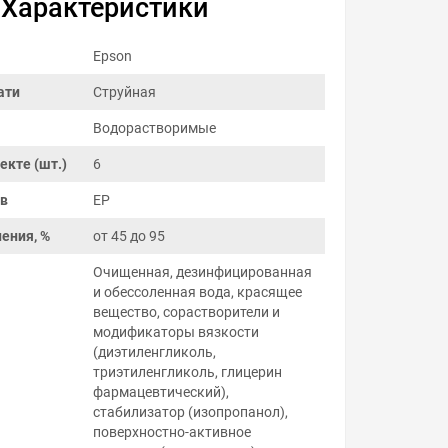
Характеристики
Epson
ати
Струйная
Водорастворимые
екте (шт.)
6
ов
EP
ения, %
от 45 до 95
Очищенная, дезинфицированная
и обессоленная вода, красящее
вещество, сорастворители и
модификаторы вязкости
(диэтиленгликоль,
триэтиленгликоль, глицерин
фармацевтический),
стабилизатор (изопропанол),
поверхностно-активное