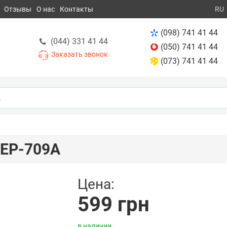
Отзывы
О нас
Контакты
RU
(098) 741 41 44
(044) 331 41 44
(050) 741 41 44
Заказать звонок
(073) 741 41 44
 EP-709A
Цена:
599 грн
в наличии