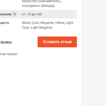
вещество (смачиватель),
консервант (биоцид)
анения, °C
от -10 до +40
цвета
Black, Cyan, Magenta, Yellow, Light
Cyan, Light Magenta
тзывы
Оставить отзыв
том товаре.