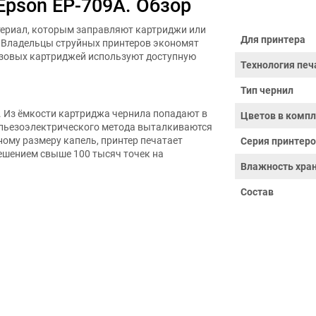
Epson EP-709A. Обзор
териал, которым заправляют картриджи или
Для принтера
. Владельцы струйных принтеров экономят
азовых картриджей используют доступную
Технология печ
Тип чернил
. Из ёмкости картриджа чернила попадают в
Цветов в компл
 пьезоэлектрического метода выталкиваются
ному размеру капель, принтер печатает
Серия принтер
решением свыше 100 тысяч точек на
Влажность хран
Состав