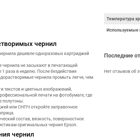
Температура хр
Используемые 
створимых чернил
чернила дешевле одноразовых картриджей
Последние о
е чернила не засыхают в печатающей
е 1 раза в неделю. После бездействия
Нет отзывов об э
водорастворимые чернила промыть легче, чем
ти текстов и цветных изображений,
рофессиональной печати на фотобумаге, где
е полутоны.
джей или СНПЧ откройте заправочное
шприца.
ический состав, вязкость, поверхностное
истикам оригинальных чернил Epson.
ния чернил